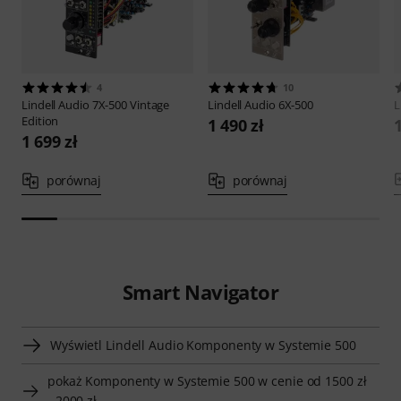
4
10
Lindell Audio
7X-500 Vintage
Lindell Audio
6X-500
L
Edition
1 490 zł
1
1 699 zł
porównaj
porównaj
Smart Navigator
Wyświetl Lindell Audio Komponenty w Systemie 500
pokaż Komponenty w Systemie 500 w cenie od 1500 zł
- 2000 zł