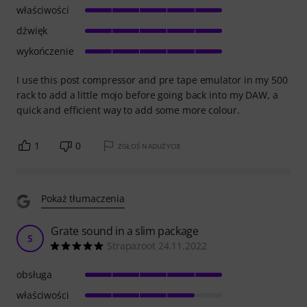
właściwości
dźwięk
wykończenie
I use this post compressor and pre tape emulator in my 500
rack to add a little mojo before going back into my DAW, a
quick and efficient way to add some more colour.
1
0
ZGŁOŚ NADUŻYCIE
Pokaż tłumaczenia
Grate sound in a slim package
S
Strapazoot 24.11.2022
obsługa
właściwości