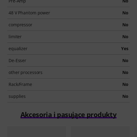
Pre-Amp
No
48 V Phantom power
No
compressor
No
limiter
No
equalizer
Yes
De-Esser
No
other processors
No
Rack/Frame
No
supplies
No
Akcesoria i pasujące produkty