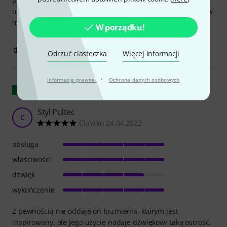
pozwalające mi głębiej zaangażować się w źródło i jego
uchwycony dźwięk, odchodząc od podejścia „poprawiaj to w
miksie”. Gorąco polecam!
W porządku!
1
0
ZGŁOŚ NADUŻYCIE
Odrzuć ciasteczka
Więcej informacji
·
Informacje prawne
Ochrona danych osobowych
Pokaż oryginał
Styl Pultec
C
ClaVdio 24.04.2022
obsługa
właściwości
dźwięk
wykończenie
Z pewnością nie oddaje on brzmienia, którym jest
inspirowany, ale jego użycie nadaje dźwiękowi taką ostrość,