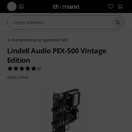
Rozpoc
Komponenty w systemie 500
Lindell Audio PEX-500 Vintage
Edition
5.0 na 5 gwiazdek z 6 ocen klientów
(
6
)