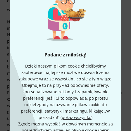
dźwięk
wykończenie
Niestety, nie mam możliwości porównania tego korektora z
innymi wersjami sprzętowymi i znam tylko wtyczkę Waves.
Niemniej jednak mogę powiedzieć, że jestem z niego w
pełni zadowolony: jest łatwy w użyciu, a sterowanie jest
intuicyjne. Jednolite, czarne wykończenie to kwestia gustu,
ale nie wpływa na brzmienie. We wszystkich moich
Podane z miłością!
nagraniach z zeszłego roku ten korektor kształtuje
Dzięki naszym plikom cookie chcielibyśmy
brzmienie źródła podczas nagrywania, nadając basowi
zaoferować najlepsze możliwe doświadczenia
mocniejszy fundament, kopnięciom więcej mocy i wokalom
zakupowe wraz ze wszystkim, co się z tym wiąże.
większą klarowność, co wcześniej musiałem robić „w
Obejmuje to na przykład odpowiednie oferty,
pudełku” po nagraniu/miksie z Waves Pultec. „Sztuczka
spersonalizowane reklamy i zapamiętywanie
Pultec” polegająca na jednoczesnym podbijaniu i obcinaniu
preferencji. Jeśli Ci to odpowiada, po prostu
częstotliwości działa równie dobrze i jest często
udziel zgody na używanie plików cookie do
wykorzystywana. Czasami chciałbym mieć wskaźnik
preferencji, statystyk i marketingu, klikając „W
poziomu, ale po prostu nie ma na niego miejsca w
porządku!” (
pokaż wszystko
)
urządzeniu. Mój wniosek: wspaniałe narzędzie do
Zgodę można wycofać w dowolnym momencie za
wstępnego kształtowania nagrań w sposób analogowy,
pośrednictwem ustawień plików cookie (
here
)