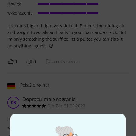
dźwięk
wykończenie
It sounds big and tight very detaild. Perfeckt for adding air
and waight to vocals and balls to your bass and/or kick. But
im only scratching the surffice. Its a pultec you can slap it
on anything i guess. 😅
1
0
ZGŁOŚ NADUŻYCIE
Pokaż oryginał
Dopracuj moje nagranie!
DB
Der Bär 01.09.2022
obsługa
właściwości