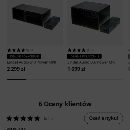
8
3
IDEALNE POŁĄCZENIE
IDEALNE POŁĄCZENIE
Lindell Audio
510 Power MKII
Lindell Audio
506 Power MKII
L
2 299 zł
1 699 zł
1
6
Oceny klientów
Oceń artykuł
5
/ 5
OBSŁUGA