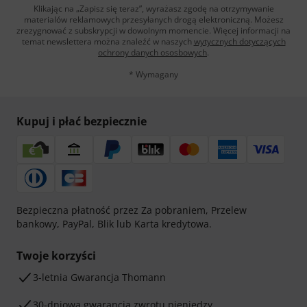
Klikając na „Zapisz się teraz”, wyrażasz zgodę na otrzymywanie
materialów reklamowych przesyłanych drogą elektroniczną. Możesz
zrezygnować z subskrypcji w dowolnym momencie. Więcej informacji na
temat newslettera można znaleźć w naszych
wytycznych dotyczących
ochrony danych ososbowych
.
* Wymagany
Kupuj i płać bezpiecznie
Bezpieczna płatność przez Za pobraniem, Przelew
bankowy, PayPal, Blik lub Karta kredytowa.
Twoje korzyści
3-letnia Gwarancja Thomann
30-dniowa gwarancja zwrotu pieniędzy