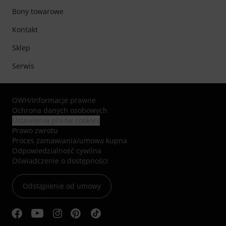
Bony towarowe
Kontakt
Sklep
Serwis
OWH
/
Informacje prawne
Ochrona danych osobowych
Ustawienia plików cookies
Prawo zwrotu
Proces zamawiania/umowa kupna
Odpowiedzialność cywilna
Oświadczenie o dostępności
Odstąpienie od umowy