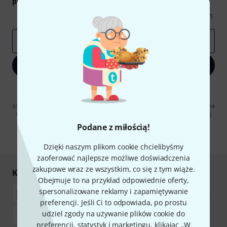
podarunkowych
warty
50 €
!
Inspirujące treści
Oferty
Spostrzeżenia Thomann
E-mail
*
Zapisz się teraz
Klikając na „Zapisz się teraz”, wyrażasz zgodę na otrzymywanie
materialów reklamowych przesyłanych drogą elektroniczną. Możesz
zrezygnować z subskrypcji w dowolnym momencie. Więcej informacji na
temat newslettera można znaleźć w naszych
wytycznych dotyczących
ochrony danych ososbowych
.
Podane z miłością!
* Wymagany
Dzięki naszym plikom cookie chcielibyśmy
zaoferować najlepsze możliwe doświadczenia
zakupowe wraz ze wszystkim, co się z tym wiąże.
Kupuj i płać bezpiecznie
Obejmuje to na przykład odpowiednie oferty,
spersonalizowane reklamy i zapamiętywanie
preferencji. Jeśli Ci to odpowiada, po prostu
udziel zgody na używanie plików cookie do
preferencji, statystyk i marketingu, klikając „W