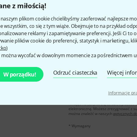
ne z miłością!
Czy podoba Ci się to co widzisz?
i naszym plikom cookie chcielibyśmy zaoferować najlepsze m
e wszystkim, co się z tym wiąże. Obejmuje to na przykład odp
Udostępnij
Pomoc i opinie
nalizowane reklamy i zapamiętywanie preferencji. Jeśli Ci to
wanie plików cookie do preferencji, statystyk i marketingu, kli
tko
)
 można wycofać w dowolnym momencie za pośrednictwem ust
Odrzuć ciasteczka
Więcej info
W porządku!
u polskim, a przy
E-mail
*
Informacje p
 z
50 bonów
Klikając na „Zapisz się teraz”, wyraża
elektroniczną. Możesz zrezygnować z s
można znaleźć w naszych
wytycznych d
* Wymagany