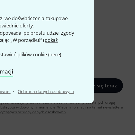
ożliwe doświadczenia zakupowe
owiednie oferty,
 odpowiada, po prostu udziel zgody
kając „W porządku!” (
pokaż
awień plików cookie (
here
)
rmacji
Zapisz się teraz
·
rawne
Ochrona danych osobowych
sz zgodę na otrzymywanie materialów reklamowych przesyłanych drogą
ubskrypcji w dowolnym momencie. Więcej informacji na temat newslettera
otyczących ochrony danych ososbowych
.