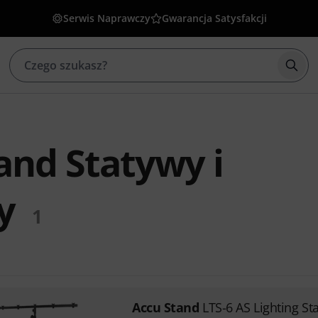
Serwis Naprawczy
Gwarancja Satysfakcji
Rozp
and Statywy i
y
1
Accu Stand
LTS-6 AS Lighting St