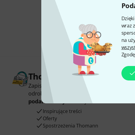
Poda
Dzięk
wraz z
sperso
na uży
wszys
Zgodę
Thomann Newsletter
Zapisz się do Thomann Newsletter w język
odrobinie szczęścia możesz wygrać jeden
podarunkowych
warty
50 €
!
Inspirujące treści
Oferty
Spostrzeżenia Thomann