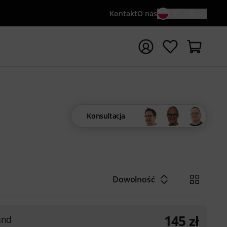
Kontakt
O nas
PL / ZŁ
ocznij wyszukiwanie od słowa kluczowego {searchTerm}
Konsultacja
Dowolność
145
zł
and