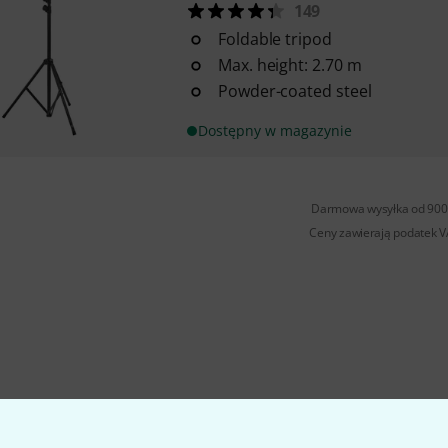
149
Foldable tripod
Max. height: 2.70 m
Powder-coated steel
Dostępny w magazynie
Darmowa wysyłka od 900 
Ceny zawierają podatek 