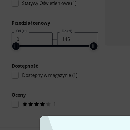
Statywy Oświetleniowe
(1)
Przedział cenowy
Od (zł)
Do (zł)
Dostępność
Dostępny w magazynie
(1)
Oceny
1