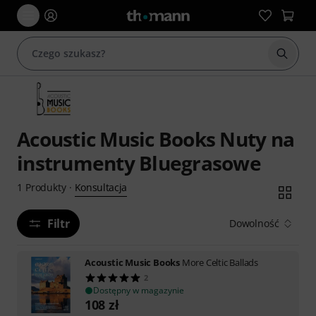
Rozpoc
Acoustic Music Books Nuty na
instrumenty Bluegrasowe
Konsultacja
1
Produkty
·
Filtr
Dowolność
Acoustic Music Books
More Celtic Ballads
2
Dostępny w magazynie
108
zł