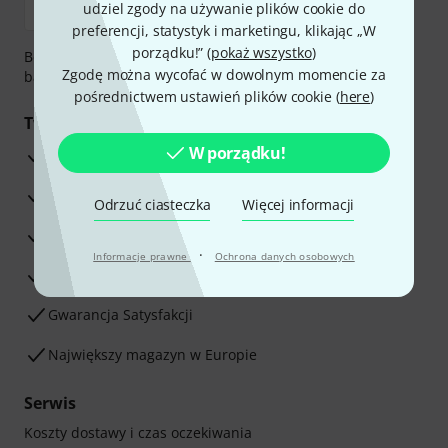
udziel zgody na używanie plików cookie do
preferencji, statystyk i marketingu, klikając „W
porządku!” (
pokaż wszystko
)
Bezpieczna płatność przez Za pobraniem, Przelew
Zgodę można wycofać w dowolnym momencie za
bankowy, PayPal, Blik lub Karta kredytowa.
pośrednictwem ustawień plików cookie (
here
)
Twoje korzyści
W porządku!
3-letnia Gwarancja Thomann
30-dniowa gwarancja zwrotu pieniędzy
Odrzuć ciasteczka
Więcej informacji
Serwis Naprawczy
·
Informacje prawne
Ochrona danych osobowych
Porada naszych ekspertów
Gwarancja Satysfakcji
Największy magazyn w Europie
Serwis
Koszty dostawy i czas oczekiwania