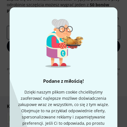
odrobinie szczęścia możesz wygrać jeden z
50 bonów
podarunkowych
warty
50 €
!
Inspirujące treści
Oferty
Spostrzeżenia Thomann
E-mail
*
Zapisz się teraz
Klikając na „Zapisz się teraz”, wyrażasz zgodę na otrzymywanie
materialów reklamowych przesyłanych drogą elektroniczną. Możesz
zrezygnować z subskrypcji w dowolnym momencie. Więcej informacji na
temat newslettera można znaleźć w naszych
wytycznych dotyczących
ochrony danych ososbowych
.
Podane z miłością!
* Wymagany
Dzięki naszym plikom cookie chcielibyśmy
zaoferować najlepsze możliwe doświadczenia
zakupowe wraz ze wszystkim, co się z tym wiąże.
Kupuj i płać bezpiecznie
Obejmuje to na przykład odpowiednie oferty,
spersonalizowane reklamy i zapamiętywanie
preferencji. Jeśli Ci to odpowiada, po prostu