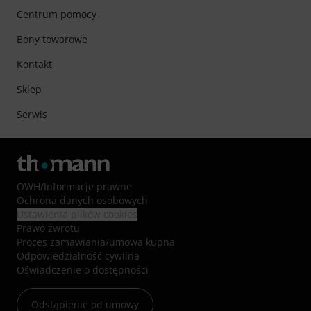
Centrum pomocy
Bony towarowe
Kontakt
Sklep
Serwis
OWH
/
Informacje prawne
Ochrona danych osobowych
Ustawienia plików cookies
Prawo zwrotu
Proces zamawiania/umowa kupna
Odpowiedzialność cywilna
Oświadczenie o dostępności
Odstąpienie od umowy