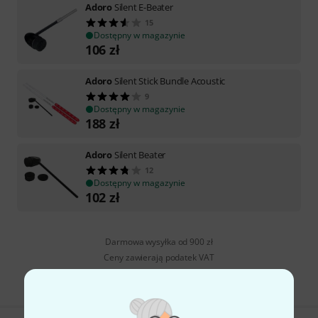
Adoro
Silent E-Beater
15
Dostępny w magazynie
106
zł
Adoro
Silent Stick Bundle Acoustic
9
Dostępny w magazynie
188
zł
Adoro
Silent Beater
12
Dostępny w magazynie
102
zł
Darmowa wysyłka od 900 zł
Ceny zawierają podatek VAT