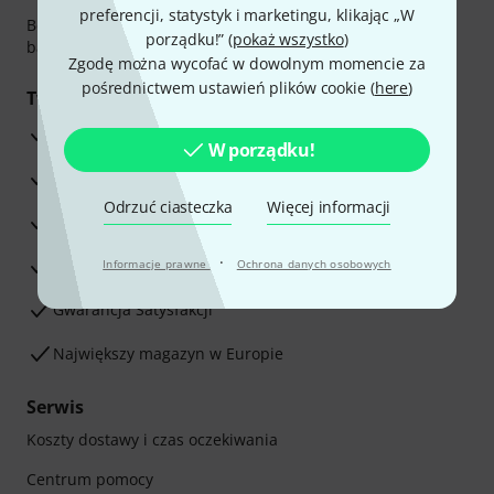
preferencji, statystyk i marketingu, klikając „W
Bezpieczna płatność przez Za pobraniem, Przelew
porządku!” (
pokaż wszystko
)
bankowy, PayPal, Blik lub Karta kredytowa.
Zgodę można wycofać w dowolnym momencie za
pośrednictwem ustawień plików cookie (
here
)
Twoje korzyści
3-letnia Gwarancja Thomann
W porządku!
30-dniowa gwarancja zwrotu pieniędzy
Odrzuć ciasteczka
Więcej informacji
Serwis Naprawczy
·
Porada naszych ekspertów
Informacje prawne
Ochrona danych osobowych
Gwarancja Satysfakcji
Największy magazyn w Europie
Serwis
Koszty dostawy i czas oczekiwania
Centrum pomocy