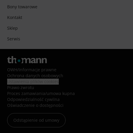
Bony towarowe
Kontakt
Sklep
Serwis
OWH
/
Informacje prawne
Ochrona danych osobowych
Ustawienia plików cookies
Prawo zwrotu
Proces zamawiania/umowa kupna
Odpowiedzialność cywilna
Oświadczenie o dostępności
Odstąpienie od umowy