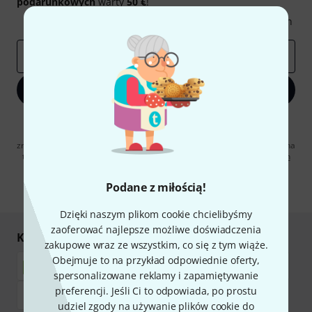
podarunkowych
warty
50 €
!
Inspirujące treści
Oferty
Spostrzeżenia Thomann
E-mail
*
Zapisz się teraz
Klikając na „Zapisz się teraz”, wyrażasz zgodę na otrzymywanie
materialów reklamowych przesyłanych drogą elektroniczną. Możesz
zrezygnować z subskrypcji w dowolnym momencie. Więcej informacji na
temat newslettera można znaleźć w naszych
wytycznych dotyczących
ochrony danych ososbowych
.
Podane z miłością!
* Wymagany
Dzięki naszym plikom cookie chcielibyśmy
zaoferować najlepsze możliwe doświadczenia
Kupuj i płać bezpiecznie
zakupowe wraz ze wszystkim, co się z tym wiąże.
Obejmuje to na przykład odpowiednie oferty,
spersonalizowane reklamy i zapamiętywanie
preferencji. Jeśli Ci to odpowiada, po prostu
udziel zgody na używanie plików cookie do