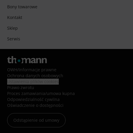
Bony towarowe
Kontakt
Sklep
Serwis
OWH
/
Informacje prawne
Ochrona danych osobowych
Ustawienia plików cookies
Prawo zwrotu
Proces zamawiania/umowa kupna
Odpowiedzialność cywilna
Oświadczenie o dostępności
Odstąpienie od umowy