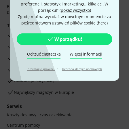
preferencji, statystyk i marketingu, klikając „W
Bezpieczna płatność przez Za pobraniem, Przelew
porządku!” (
pokaż wszystko
)
bankowy, PayPal, Blik lub Karta kredytowa.
Zgodę można wycofać w dowolnym momencie za
pośrednictwem ustawień plików cookie (
here
)
Twoje korzyści
3-letnia Gwarancja Thomann
W porządku!
30-dniowa gwarancja zwrotu pieniędzy
Odrzuć ciasteczka
Więcej informacji
Serwis Naprawczy
·
Porada naszych ekspertów
Informacje prawne
Ochrona danych osobowych
Gwarancja Satysfakcji
Największy magazyn w Europie
Serwis
Koszty dostawy i czas oczekiwania
Centrum pomocy