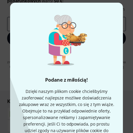
podarunkowych
warty
50 €
!
Inspirujące treści
Oferty
Spostrzeżenia Thomann
E-mail
*
Zapisz się teraz
Klikając na „Zapisz się teraz”, wyrażasz zgodę na otrzymywanie
materialów reklamowych przesyłanych drogą elektroniczną. Możesz
zrezygnować z subskrypcji w dowolnym momencie. Więcej informacji na
temat newslettera można znaleźć w naszych
wytycznych dotyczących
ochrony danych ososbowych
.
Podane z miłością!
* Wymagany
Dzięki naszym plikom cookie chcielibyśmy
zaoferować najlepsze możliwe doświadczenia
Kupuj i płać bezpiecznie
zakupowe wraz ze wszystkim, co się z tym wiąże.
Obejmuje to na przykład odpowiednie oferty,
spersonalizowane reklamy i zapamiętywanie
preferencji. Jeśli Ci to odpowiada, po prostu
udziel zgody na używanie plików cookie do