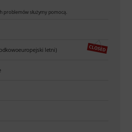
ych problemów służymy pomocą.
rodkowoeuropejski letni)
e