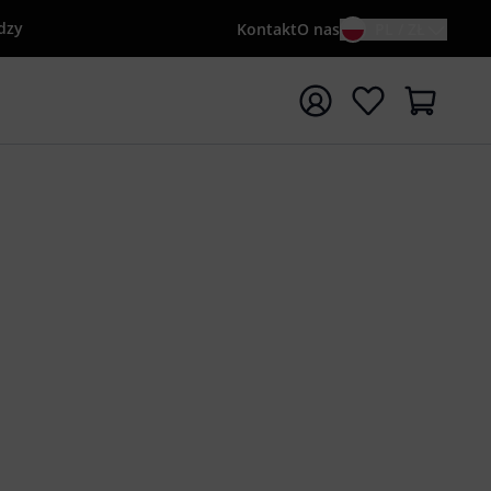
dzy
Kontakt
O nas
PL / ZŁ
ocznij wyszukiwanie od słowa kluczowego {searchTerm}