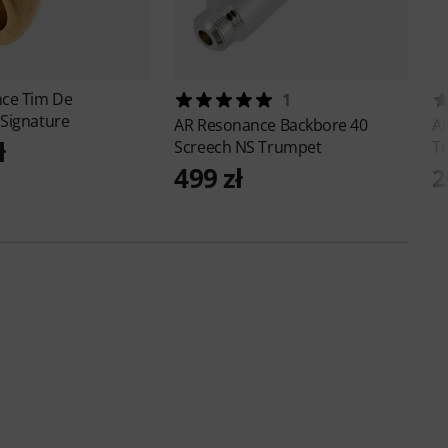
nce
Tim De
1
Signature
AR Resonance
Backbore 40
A
ł
Screech NS Trumpet
T
499 zł
2