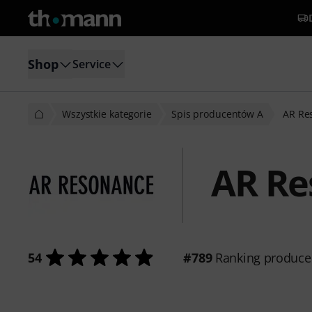
Shop
Service
Wszystkie kategorie
Spis producentów A
AR Re
AR Re
54
#789
Ranking produce