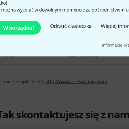
tko
)
 można wycofać w dowolnym momencie za pośrednictwem ust
awe informacje o AR Reso
Odrzuć ciasteczka
Więcej info
W porządku!
Informacje p
SZTUK W MAGAZYNIE
Ø DOSTĘPNOŚĆ
100+
78.01% (1 rok)
ucencie znajdziesz na
http://www.arresonance.com
Tak skontaktujesz się z nam