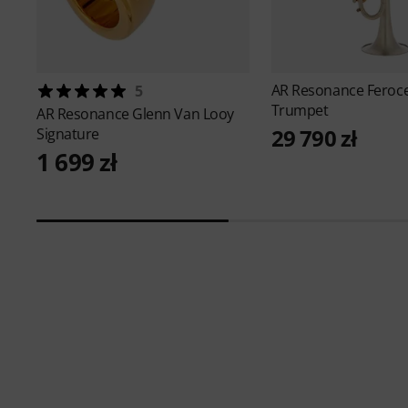
AR Resonance
Feroc
5
Trumpet
AR Resonance
Glenn Van Looy
29 790 zł
Signature
1 699 zł