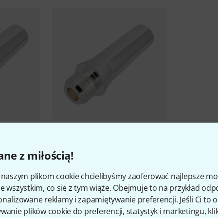
 60 M Brass
AR Resonance
Backb. 65 L
Bronze Tro B-Stock
277 zł
ne z miłością!
i naszym plikom cookie chcielibyśmy zaoferować najlepsze m
e wszystkim, co się z tym wiąże. Obejmuje to na przykład odp
nalizowane reklamy i zapamiętywanie preferencji. Jeśli Ci to
wanie plików cookie do preferencji, statystyk i marketingu, kli