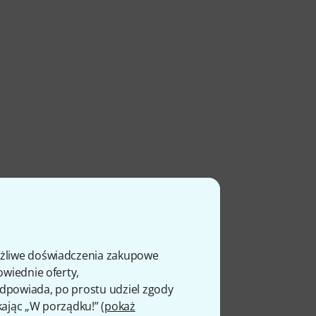
ożliwe doświadczenia zakupowe
owiednie oferty,
 odpowiada, po prostu udziel zgody
kając „W porządku!” (
pokaż