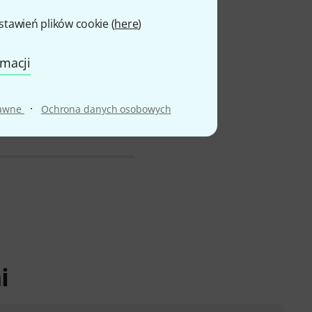
awień plików cookie (
here
)
nance
rmacji
·
rawne
Ochrona danych osobowych
i