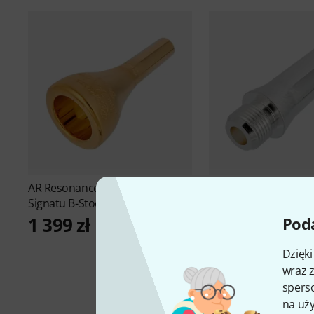
AR Resonance
Glenn Van Looy
AR Resonance
Backb.
Signatu B-Stock
Trom B-Stock
1 399 zł
379 zł
Poda
Dzięk
wraz z
sperso
na uży