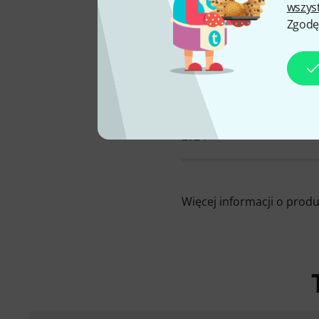
wszys
Zgodę
Ciek
DOSTĘPNE U NAS OD
2024
Więcej informacji o prod