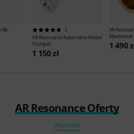
e Bb-
AR Resona
3
Maeseneer 
AR Resonance
Nakariakov Model
1 490 z
Trumpet
1 150 zł
AR Resonance Oferty
Wyprzedaż