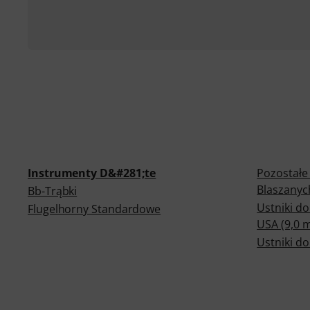
Instrumenty D&#281;te
Pozostałe 
Blaszanyc
Bb-Trąbki
Ustniki do
Flugelhorny Standardowe
USA (9,0 
Ustniki d