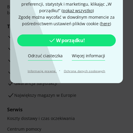
preferencji, statystyk i marketingu, klikając „W
Bezpieczna płatność przez Za pobraniem, Przelew
porządku!” (
pokaż wszystko
)
bankowy, PayPal, Blik lub Karta kredytowa.
Zgodę można wycofać w dowolnym momencie za
pośrednictwem ustawień plików cookie (
here
)
Twoje korzyści
3-letnia Gwarancja Thomann
W porządku!
30-dniowa gwarancja zwrotu pieniędzy
Odrzuć ciasteczka
Więcej informacji
Serwis Naprawczy
·
Porada naszych ekspertów
Informacje prawne
Ochrona danych osobowych
Gwarancja Satysfakcji
Największy magazyn w Europie
Serwis
Koszty dostawy i czas oczekiwania
Centrum pomocy