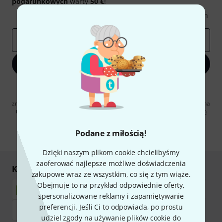
podarunkowych
warty
50 €
!
Inspirujące treści
Oferty
Spostrzeżenia Thomann
E-mail
*
Zapisz się teraz
Klikając na „Zapisz się teraz”, wyrażasz zgodę na otrzymywanie
materialów reklamowych przesyłanych drogą elektroniczną. Możesz
zrezygnować z subskrypcji w dowolnym momencie. Więcej informacji na
temat newslettera można znaleźć w naszych
wytycznych dotyczących
ochrony danych ososbowych
.
Podane z miłością!
* Wymagany
Dzięki naszym plikom cookie chcielibyśmy
zaoferować najlepsze możliwe doświadczenia
Kupuj i płać bezpiecznie
zakupowe wraz ze wszystkim, co się z tym wiąże.
Obejmuje to na przykład odpowiednie oferty,
spersonalizowane reklamy i zapamiętywanie
preferencji. Jeśli Ci to odpowiada, po prostu
udziel zgody na używanie plików cookie do