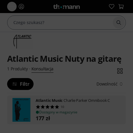
Rozpoc
Atlantic Music Nuty na gitarę
Konsultacja
1
Produkty
·
Filtr
Dowolność
Atlantic Music
Charlie Parker Omnibook C
10
Dostępny w magazynie
177
zł