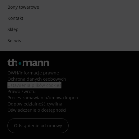
Bony towarowe
Kontakt
Sklep
Serwis
OWH
/
Informacje prawne
Ochrona danych osobowych
Ustawienia plików cookies
Prawo zwrotu
Proces zamawiania/umowa kupna
Odpowiedzialność cywilna
Oświadczenie o dostępności
Odstąpienie od umowy