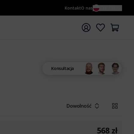
Kontakt
O nas
PL / ZŁ
ocznij wyszukiwanie od słowa kluczowego {searchTerm}
Konsultacja
Dowolność
568
zł