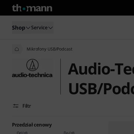
Shop
Service
Mikrofony USB/Podcast
Audio-Te
USB/Pod
Filtr
Przedział cenowy
Od (zł)
Do (zł)