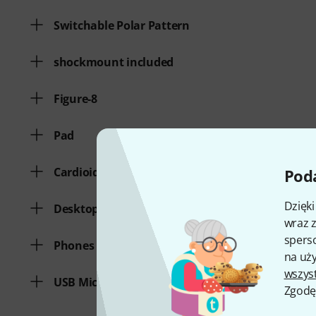
Switchable Polar Pattern
shockmount included
Figure-8
Pad
Cardioid
Poda
Dzięk
Desktop Microphone
wraz z
sperso
Phones Output
na uży
wszys
USB Microphone
Zgodę