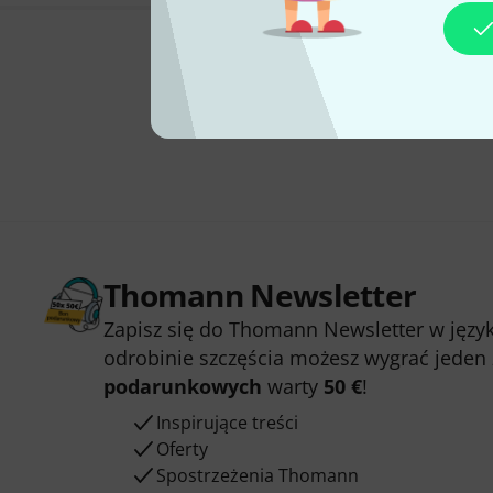
Thomann Newsletter
Zapisz się do Thomann Newsletter w język
odrobinie szczęścia możesz wygrać jeden
podarunkowych
warty
50 €
!
Inspirujące treści
Oferty
Spostrzeżenia Thomann