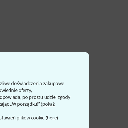
ożliwe doświadczenia zakupowe
owiednie oferty,
 odpowiada, po prostu udziel zgody
kając „W porządku!” (
pokaż
awień plików cookie (
here
)