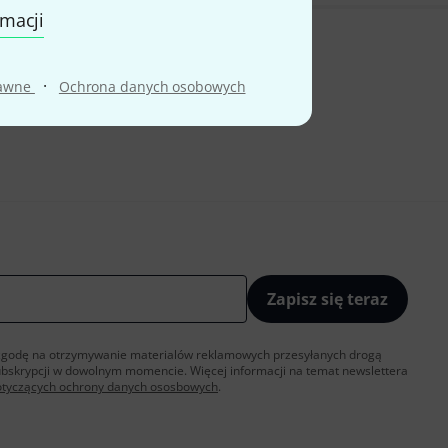
rmacji
·
rawne
Ochrona danych osobowych
Zapisz się teraz
sz zgodę na otrzymywanie materialów reklamowych przesyłanych drogą
ubskrypcji w dowolnym momencie. Więcej informacji na temat newslettera
otyczących ochrony danych ososbowych
.