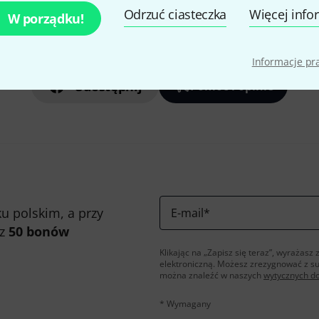
Odrzuć ciasteczka
Więcej info
W porządku!
Czy podoba Ci się to co widzisz?
Informacje p
Udostępnij
Pomoc i opinie
u polskim, a przy
E-mail
*
 z
50 bonów
Klikając na „Zapisz się teraz”, wyraża
elektroniczną. Możesz zrezygnować z s
można znaleźć w naszych
wytycznych d
* Wymagany