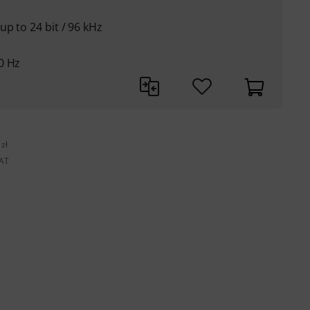
p to 24 bit / 96 kHz
0 Hz
zł
VAT