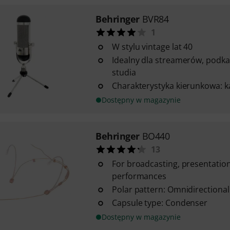
Behringer
BVR84
1
W stylu vintage lat 40
Idealny dla streamerów, podka
studia
Charakterystyka kierunkowa: k
Dostępny w magazynie
Behringer
BO440
13
For broadcasting, presentation
performances
Polar pattern: Omnidirectional
Capsule type: Condenser
Dostępny w magazynie