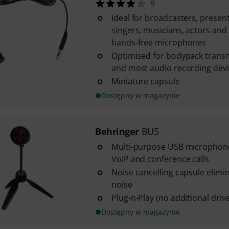
9
Ideal for broadcasters, present
singers, musicians, actors and
hands-free microphones
Optimised for bodypack trans
and most audio recording dev
Miniature capsule
Dostępny w magazynie
Behringer
BU5
Multi-purpose USB microphone
VoIP and conference calls
Noise cancelling capsule elim
noise
Plug-n-Play (no additional driv
Dostępny w magazynie