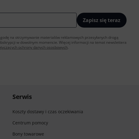
Zapisz się teraz
sz zgodę na otrzymywanie materialów reklamowych przesyłanych drogą
ubskrypcji w dowolnym momencie. Więcej informacji na temat newslettera
otyczących ochrony danych ososbowych
.
Serwis
Koszty dostawy i czas oczekiwania
Centrum pomocy
Bony towarowe