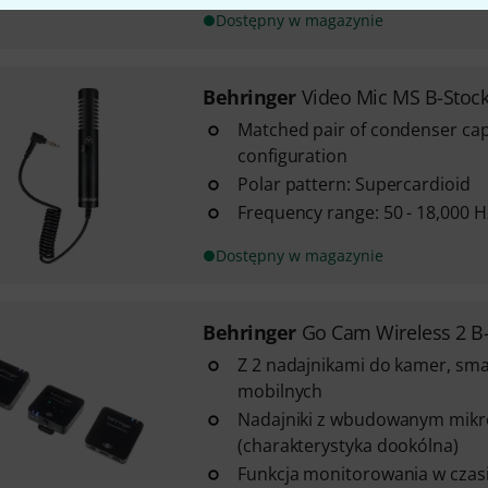
Dostępny w magazynie
Behringer
Video Mic MS B-Stoc
Matched pair of condenser cap
configuration
Polar pattern: Supercardioid
Frequency range: 50 - 18,000 H
Dostępny w magazynie
Behringer
Go Cam Wireless 2 B
Z 2 nadajnikami do kamer, sm
mobilnych
Nadajniki z wbudowanym mik
(charakterystyka dookólna)
Funkcja monitorowania w czas