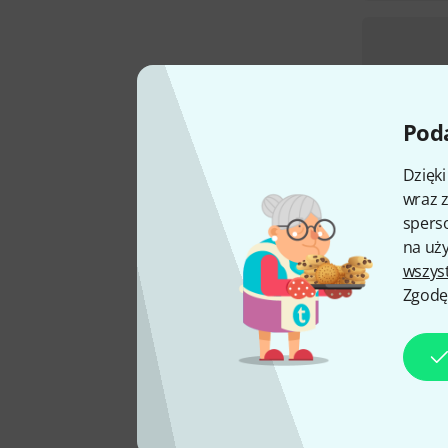
Poda
Dzięk
wraz z
sperso
na uży
wszys
Zgodę