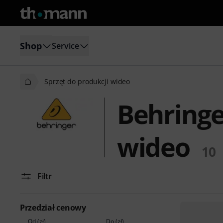
Shop
Service
Sprzęt do produkcji wideo
Behringe
wideo
10
Filtr
Przedział cenowy
Od (zł)
Do (zł)