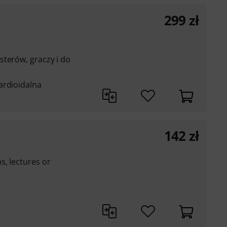
299
zł
sterów, graczy i do
ardioidalna
142
zł
s, lectures or