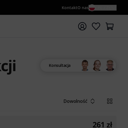
Kontakt
O nas
PL / ZŁ
ocznij wyszukiwanie od słowa kluczowego {searchTerm}
cji
Konsultacja
Dowolność
261
zł