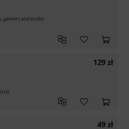
s, gamers and studio
129
zł
00 Hz
49
zł