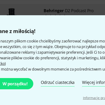
Behringer
D2 Podcast Pro
1
XLR and USB-C connection
Frequency range: 50 - 18,000 H
ne z miłością!
Max. SPL: 130 dB @ 1 kHz
i naszym plikom cookie chcielibyśmy zaoferować najlepsze m
Dostępny w magazynie
e wszystkim, co się z tym wiąże. Obejmuje to na przykład odp
nalizowane reklamy i zapamiętywanie preferencji. Jeśli Ci to
wanie plików cookie do preferencji, statystyk i marketingu, kli
Behringer
Go Cam Wireless 2
tko
)
1
 można wycofać w dowolnym momencie za pośrednictwem ust
Z 2 nadajnikami do kamer, sm
mobilnych
Odrzuć ciasteczka
Więcej info
W porządku!
Nadajniki z wbudowanym mik
(charakterystyka dookólna)
Funkcja monitorowania w czas
Informacje p
pomocą dołączonych słuchawe