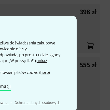
398
zł
z
ożliwe doświadczenia zakupowe
owiednie oferty,
 odpowiada, po prostu udziel zgody
kając „W porządku!” (
pokaż
555
zł
awień plików cookie (
here
)
artfonów i urządzeń
rmacji
rofonem
ie rzeczywistym za
·
rawne
Ochrona danych osobowych
k ze złączem USB-C