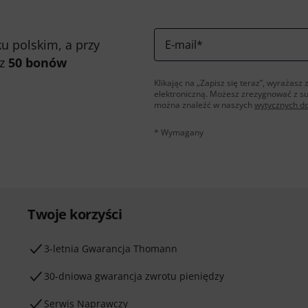
u polskim, a przy
E-mail
*
 z
50 bonów
Klikając na „Zapisz się teraz”, wyraża
elektroniczną. Możesz zrezygnować z s
można znaleźć w naszych
wytycznych d
* Wymagany
Twoje korzyści
3-letnia Gwarancja Thomann
30-dniowa gwarancja zwrotu pieniędzy
Serwis Naprawczy