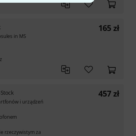
165
zł
k
sules in MS
z
457
zł
-Stock
artfonów i urządzeń
rofonem
ie rzeczywistym za