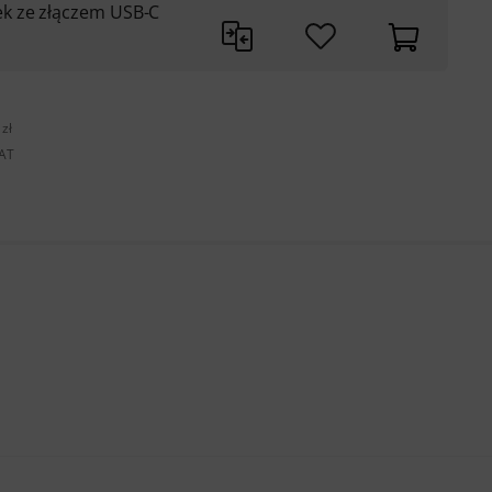
k ze złączem USB-C
zł
VAT