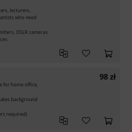
ers, lecturers,
 artists who need
mitters, DSLR cameras
ices
98
zł
 for home office,
inates background
ers required)