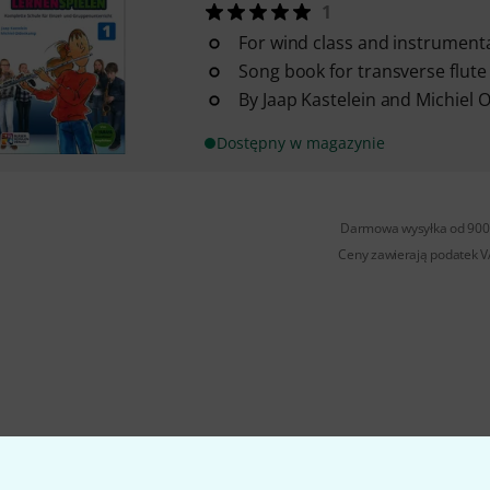
1
For wind class and instrumenta
Song book for transverse flute
By Jaap Kastelein and Michiel
Dostępny w magazynie
Darmowa wysyłka od 900 
Ceny zawierają podatek 