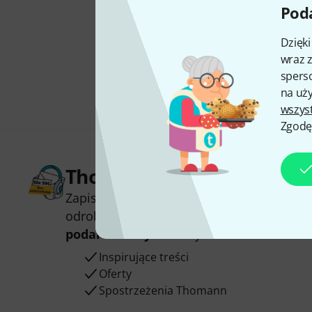
Poda
Dzięk
wraz z
sperso
na uży
wszys
Zgodę
Thomann Newsletter
Zapisz się do Thomann Newsletter w język
odrobinie szczęścia możesz wygrać jeden
podarunkowych
warty
50 €
!
Inspirujące treści
Oferty
Spostrzeżenia Thomann