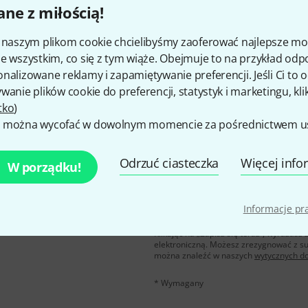
ne z miłością!
Czy podoba Ci się to co widzisz?
i naszym plikom cookie chcielibyśmy zaoferować najlepsze m
e wszystkim, co się z tym wiąże. Obejmuje to na przykład odp
Udostępnij
Pomoc i opinie
nalizowane reklamy i zapamiętywanie preferencji. Jeśli Ci to
wanie plików cookie do preferencji, statystyk i marketingu, kli
tko
)
 można wycofać w dowolnym momencie za pośrednictwem ust
Odrzuć ciasteczka
Więcej info
W porządku!
u polskim, a przy
E-mail
*
Informacje p
 z
50 bonów
Klikając na „Zapisz się teraz”, wyraża
elektroniczną. Możesz zrezygnować z s
można znaleźć w naszych
wytycznych d
* Wymagany