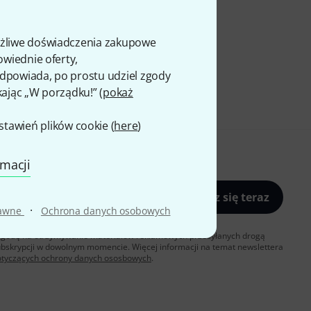
ożliwe doświadczenia zakupowe
owiednie oferty,
 odpowiada, po prostu udziel zgody
kając „W porządku!” (
pokaż
awień plików cookie (
here
)
rmacji
Zapisz się teraz
·
rawne
Ochrona danych osobowych
sz zgodę na otrzymywanie materialów reklamowych przesyłanych drogą
ubskrypcji w dowolnym momencie. Więcej informacji na temat newslettera
otyczących ochrony danych ososbowych
.