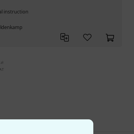
l instruction
 Oldenkamp
zł
VAT