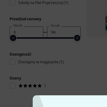
Szkoły na Flet Poprzeczny
(1)
Przedział cenowy
Od (zł)
Do (zł)
Dostępność
Dostępny w magazynie
(1)
Oceny
1