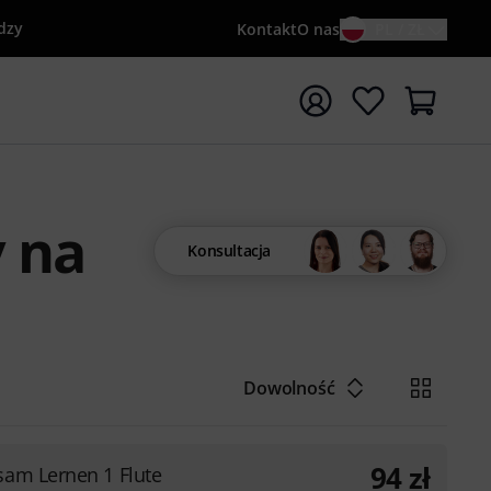
dzy
Kontakt
O nas
PL / ZŁ
ocznij wyszukiwanie od słowa kluczowego {searchTerm}
y na
Konsultacja
Dowolność
94
zł
am Lernen 1 Flute