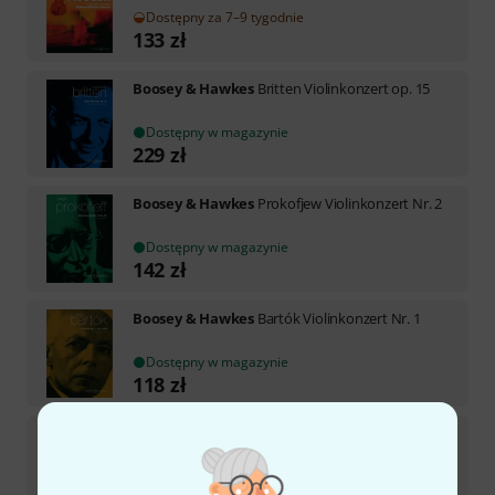
Dostępny za 7–9 tygodnie
133
zł
Boosey & Hawkes
Britten Violinkonzert op. 15
Dostępny w magazynie
229
zł
Boosey & Hawkes
Prokofjew Violinkonzert Nr. 2
Dostępny w magazynie
142
zł
Boosey & Hawkes
Bartók Violinkonzert Nr. 1
Dostępny w magazynie
118
zł
Boosey & Hawkes
Bartók Violinkonzert Nr. 2
Dostępny w magazynie