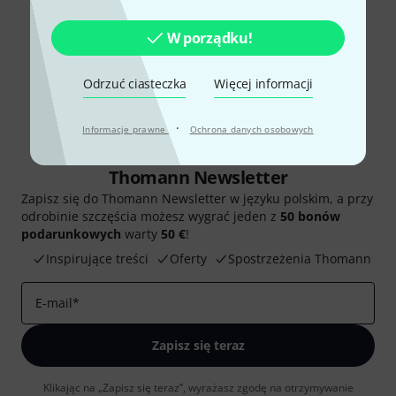
Udostępnij
Pomoc i opinie
W porządku!
Odrzuć ciasteczka
Więcej informacji
·
Informacje prawne
Ochrona danych osobowych
Thomann Newsletter
Zapisz się do Thomann Newsletter w języku polskim, a przy
odrobinie szczęścia możesz wygrać jeden z
50 bonów
podarunkowych
warty
50 €
!
Inspirujące treści
Oferty
Spostrzeżenia Thomann
E-mail
*
Zapisz się teraz
Klikając na „Zapisz się teraz”, wyrażasz zgodę na otrzymywanie