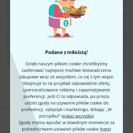
164
zł
Boosey & Hawkes
Fiddler Playalong Collection 2
Dostępny w magazynie
133
zł
Boosey & Hawkes
Prokofjew Violinkonzert Nr. 1
Podane z miłością!
Dostępny w magazynie
118
zł
Dzięki naszym plikom cookie chcielibyśmy
zaoferować najlepsze możliwe doświadczenia
zakupowe wraz ze wszystkim, co się z tym wiąże.
Darmowa wysyłka od 900 zł
Obejmuje to na przykład odpowiednie oferty,
Ceny zawierają podatek VAT
spersonalizowane reklamy i zapamiętywanie
preferencji. Jeśli Ci to odpowiada, po prostu
udziel zgody na używanie plików cookie do
preferencji, statystyk i marketingu, klikając „W
porządku!” (
pokaż wszystko
)
Czy podoba Ci się to co widzisz?
Zgodę można wycofać w dowolnym momencie za
pośrednictwem ustawień plików cookie (
here
)