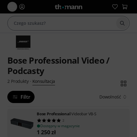
Rozpoc
Bose Professional Video /
Podcasty
Konsultacja
2
Produkty
·
Filtr
Dowolność
Bose Professional
Videobar VB-S
2
Dostępny w magazynie
1 250
zł