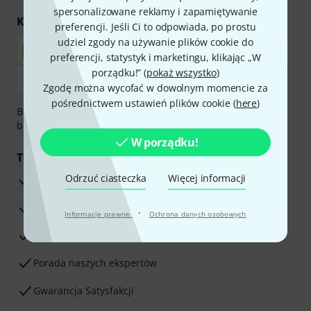
spersonalizowane reklamy i zapamiętywanie
Kupuj i płać bezpiecznie
preferencji. Jeśli Ci to odpowiada, po prostu
udziel zgody na używanie plików cookie do
preferencji, statystyk i marketingu, klikając „W
porządku!” (
pokaż wszystko
)
Zgodę można wycofać w dowolnym momencie za
pośrednictwem ustawień plików cookie (
here
)
Bezpieczna płatność przez Za pobraniem, Przelew
bankowy, PayPal, Blik lub Karta kredytowa.
W porządku!
Twoje korzyści
Odrzuć ciasteczka
Więcej informacji
3-letnia Gwarancja Thomann
30-dniowa gwarancja zwrotu pieniędzy
·
Informacje prawne
Ochrona danych osobowych
Serwis Naprawczy
Porada naszych ekspertów
Gwarancja Satysfakcji