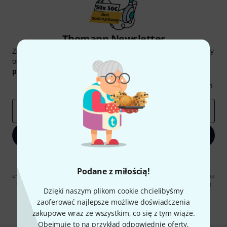
Thomann Newsletter
Zapisz się do Thomann Newsletter w języku polskim, a przy
odrobinie szczęścia możesz wygrać jeden z
50 bonów
podarunkowych
warty
50 €
!
Inspirujące treści
Oferty
Spostrzeżenia Thomann
E-mail
*
Zapisz się teraz
Klikając na „Zapisz się teraz”, wyrażasz zgodę na otrzymywanie
materialów reklamowych przesyłanych drogą elektroniczną. Możesz
Podane z miłością!
zrezygnować z subskrypcji w dowolnym momencie. Więcej informacji na
temat newslettera można znaleźć w naszych
wytycznych dotyczących
Dzięki naszym plikom cookie chcielibyśmy
ochrony danych ososbowych
.
zaoferować najlepsze możliwe doświadczenia
* Wymagany
zakupowe wraz ze wszystkim, co się z tym wiąże.
Obejmuje to na przykład odpowiednie oferty,