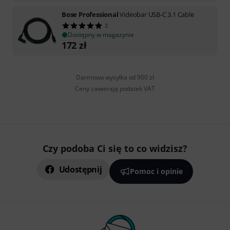
Bose Professional
Videobar USB-C 3.1 Cable
2
Dostępny w magazynie
172
zł
Darmowa wysyłka od 900 zł
Ceny zawierają podatek VAT
Czy podoba Ci się to co widzisz?
Udostępnij
Pomoc i opinie