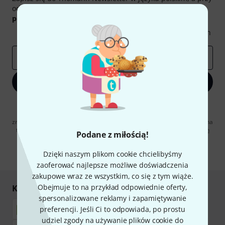
odrobinie szczęścia możesz wygrać jeden z
50 bonów
podarunkowych
warty
50 €
!
Inspirujące treści
Oferty
Spostrzeżenia Thomann
E-mail
*
Zapisz się teraz
Klikając na „Zapisz się teraz”, wyrażasz zgodę na otrzymywanie
materialów reklamowych przesyłanych drogą elektroniczną. Możesz
zrezygnować z subskrypcji w dowolnym momencie. Więcej informacji na
temat newslettera można znaleźć w naszych
wytycznych dotyczących
Podane z miłością!
ochrony danych ososbowych
.
Dzięki naszym plikom cookie chcielibyśmy
* Wymagany
zaoferować najlepsze możliwe doświadczenia
zakupowe wraz ze wszystkim, co się z tym wiąże.
Obejmuje to na przykład odpowiednie oferty,
Kupuj i płać bezpiecznie
spersonalizowane reklamy i zapamiętywanie
preferencji. Jeśli Ci to odpowiada, po prostu
udziel zgody na używanie plików cookie do