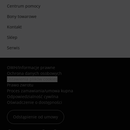
Centrum pomocy
Bony towarowe
Kontakt
Sklep
Serwis
OWH
/
Informacje prawne
Ochrona danych osobowych
Ustawienia plików cookies
Prawo zwrotu
Proces zamawiania/umowa kupna
Odpowiedzialność cywilna
Oświadczenie o dostępności
Odstąpienie od umowy