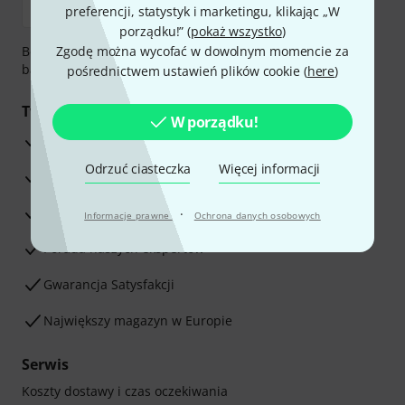
preferencji, statystyk i marketingu, klikając „W
porządku!” (
pokaż wszystko
)
Bezpieczna płatność przez Za pobraniem, Przelew
Zgodę można wycofać w dowolnym momencie za
bankowy, PayPal, Blik lub Karta kredytowa.
pośrednictwem ustawień plików cookie (
here
)
Twoje korzyści
W porządku!
3-letnia Gwarancja Thomann
Odrzuć ciasteczka
Więcej informacji
30-dniowa gwarancja zwrotu pieniędzy
Serwis Naprawczy
·
Informacje prawne
Ochrona danych osobowych
Porada naszych ekspertów
Gwarancja Satysfakcji
Największy magazyn w Europie
Serwis
Koszty dostawy i czas oczekiwania