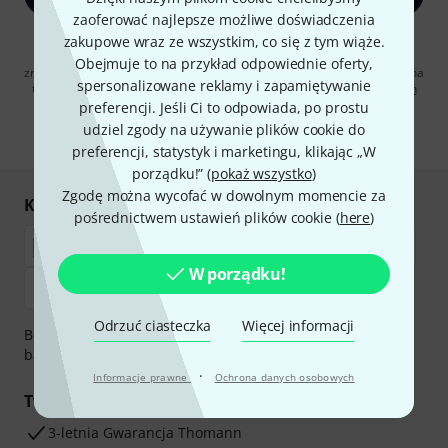
zaoferować najlepsze możliwe doświadczenia
Klikając na „Zapisz się teraz”, wyrażasz zgodę na otrzymywanie
zakupowe wraz ze wszystkim, co się z tym wiąże.
materialów reklamowych przesyłanych drogą elektroniczną. Możesz
Obejmuje to na przykład odpowiednie oferty,
zrezygnować z subskrypcji w dowolnym momencie. Więcej informacji na
spersonalizowane reklamy i zapamiętywanie
temat newslettera można znaleźć w naszych
wytycznych dotyczących
ochrony danych ososbowych
.
preferencji. Jeśli Ci to odpowiada, po prostu
udziel zgody na używanie plików cookie do
* Wymagany
preferencji, statystyk i marketingu, klikając „W
porządku!” (
pokaż wszystko
)
Zgodę można wycofać w dowolnym momencie za
Kupuj i płać bezpiecznie
pośrednictwem ustawień plików cookie (
here
)
W porządku!
Odrzuć ciasteczka
Więcej informacji
Bezpieczna płatność przez Za pobraniem, Przelew
bankowy, PayPal, Blik lub Karta kredytowa.
·
Informacje prawne
Ochrona danych osobowych
Twoje korzyści
3-letnia Gwarancja Thomann