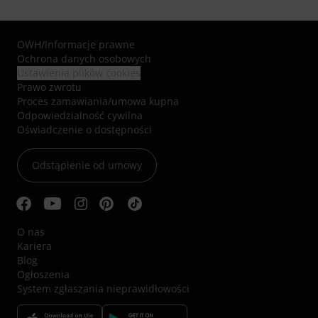
OWH
/
Informacje prawne
Ochrona danych osobowych
Ustawienia plików cookies
Prawo zwrotu
Proces zamawiania/umowa kupna
Odpowiedzialność cywilna
Oświadczenie o dostępności
Odstąpienie od umowy
O nas
Kariera
Blog
Ogłoszenia
System zgłaszania nieprawidłowości