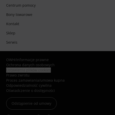
Centrum pomocy
Bony towarowe
Kontakt
Sklep
Serwis
OWH
/
Informacje prawne
Ochrona danych osobowych
Ustawienia plików cookies
Prawo zwrotu
Proces zamawiania/umowa kupna
Odpowiedzialność cywilna
Oświadczenie o dostępności
Odstąpienie od umowy