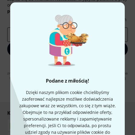
odrobinie szczęścia możesz wygrać jeden z
50 bonów
podarunkowych
warty
50 €
!
Inspirujące treści
Oferty
Spostrzeżenia Thomann
E-mail
*
Zapisz się teraz
Klikając na „Zapisz się teraz”, wyrażasz zgodę na otrzymywanie
materialów reklamowych przesyłanych drogą elektroniczną. Możesz
zrezygnować z subskrypcji w dowolnym momencie. Więcej informacji na
temat newslettera można znaleźć w naszych
wytycznych dotyczących
Podane z miłością!
ochrony danych ososbowych
.
Dzięki naszym plikom cookie chcielibyśmy
* Wymagany
zaoferować najlepsze możliwe doświadczenia
zakupowe wraz ze wszystkim, co się z tym wiąże.
Obejmuje to na przykład odpowiednie oferty,
Kupuj i płać bezpiecznie
spersonalizowane reklamy i zapamiętywanie
preferencji. Jeśli Ci to odpowiada, po prostu
udziel zgody na używanie plików cookie do