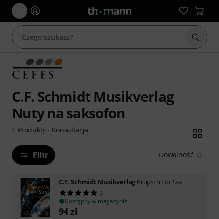
Rozpoc
C.F. Schmidt Musikverlag
Nuty na saksofon
Konsultacja
1
Produkty
·
Filtr
Dowolność
C.F. Schmidt Musikverlag
Kröpsch For Sax
2
Dostępny w magazynie
94
zł