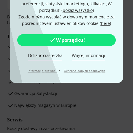
preferencji, statystyk i marketingu, klikając „W
porządku!” (
pokaż wszystko
)
Bezpieczna płatność przez Za pobraniem, Przelew
Zgodę można wycofać w dowolnym momencie za
bankowy, PayPal, Blik lub Karta kredytowa.
pośrednictwem ustawień plików cookie (
here
)
Twoje korzyści
W porządku!
3-letnia Gwarancja Thomann
Odrzuć ciasteczka
Więcej informacji
30-dniowa gwarancja zwrotu pieniędzy
Serwis Naprawczy
·
Informacje prawne
Ochrona danych osobowych
Porada naszych ekspertów
Gwarancja Satysfakcji
Największy magazyn w Europie
Serwis
Koszty dostawy i czas oczekiwania