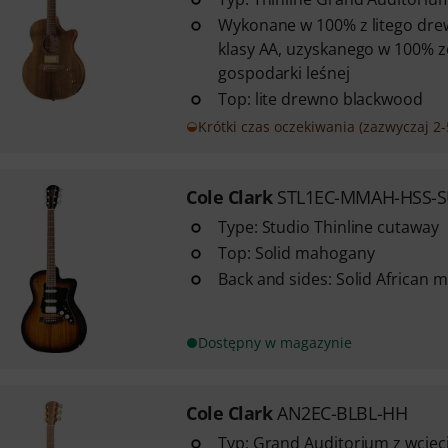
Wykonane w 100% z litego drew
klasy AA, uzyskanego w 100% 
gospodarki leśnej
Top: lite drewno blackwood
Krótki czas oczekiwania (zazwyczaj 2-
Cole Clark
STL1EC-MMAH-HSS-S
Type: Studio Thinline cutaway
Top: Solid mahogany
Back and sides: Solid African
Dostępny w magazynie
Cole Clark
AN2EC-BLBL-HH
Typ: Grand Auditorium z wcię