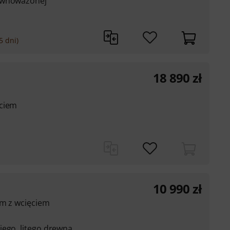
równoważonej
5 dni)
18 890
zł
ęciem
10 990
zł
um z wcięciem
iego, litego drewna