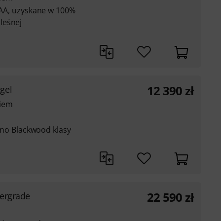
y AA, uzyskane w 100%
leśnej
d
12 390
zł
gel
ciem
rewno Blackwood klasy
22 590
zł
ergrade