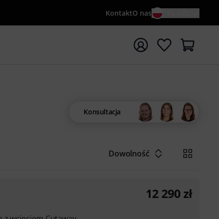
Kontakt
O nas
PL / ZŁ
ocznij wyszukiwanie od słowa kluczowego {searchTerm}
Konsultacja
Dowolność
12 290
zł
m z wcięciem Cutaway