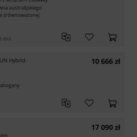
na australijskiego
ze zrównoważonej
5 dni)
10 666
zł
UN Hybrid
 mahogany
17 090
zł
ciem