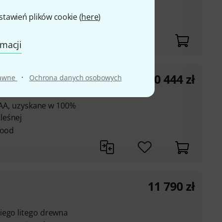
awień plików cookie (
here
)
rmacji
10 444
zł
·
rawne
Ochrona danych osobowych
ciem
y AA, uzyskane w 100%
leśnej
wood
11 790
zł
iego litego drewna