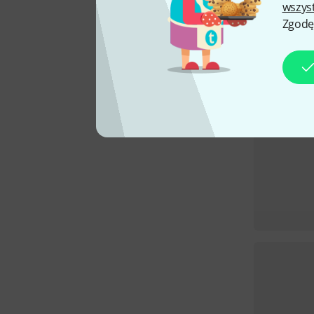
wszys
Zgodę