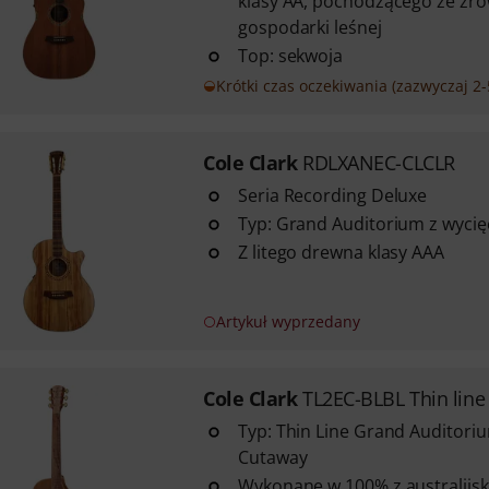
klasy AA, pochodzącego ze z
gospodarki leśnej
Top: sekwoja
Krótki czas oczekiwania (zazwyczaj 2-
Cole Clark
RDLXANEC-CLCLR
Seria Recording Deluxe
Typ: Grand Auditorium z wyci
Z litego drewna klasy AAA
Artykuł wyprzedany
Cole Clark
TL2EC-BLBL Thin line
Typ: Thin Line Grand Auditori
Cutaway
Wykonane w 100% z australijsk