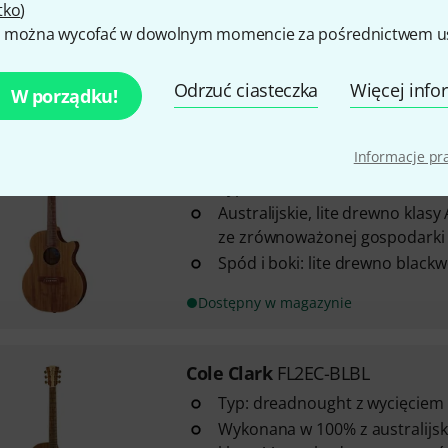
tko
)
Body: Blackwood
 można wycofać w dowolnym momencie za pośrednictwem ust
Dostępny w magazynie
Odrzuć ciasteczka
Więcej info
W porządku!
Cole Clark
AN2EC-BLBL Angel
Informacje p
Typ: Grand Auditorium z wcię
Australijskie, lite drewno klas
ze zrównoważonej gospodarki 
Spód i boki: lite drewno black
Dostępny w magazynie
Cole Clark
FL2EC-BLBL
Typ: dreadnought z wycięciem
Wykonana w 100% z australijsk