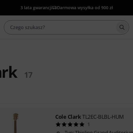
3 lata gwarancji
Darmowa wysyłka od 900 zł
Rozp
ark
17
Cole Clark
TL2EC-BLBL-HUM
1
Typ: Thinline Grand Auditoriu