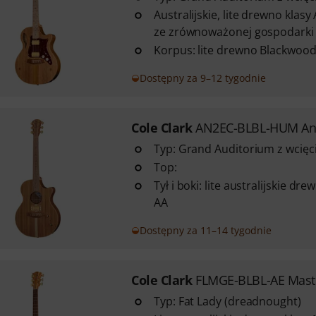
Australijskie, lite drewno klas
ze zrównoważonej gospodarki 
Korpus: lite drewno Blackwoo
Dostępny za 9–12 tygodnie
Cole Clark
AN2EC-BLBL-HUM An
Typ: Grand Auditorium z wcię
Top:
Tył i boki: lite australijskie d
AA
Dostępny za 11–14 tygodnie
Cole Clark
FLMGE-BLBL-AE Mast
Typ: Fat Lady (dreadnought)