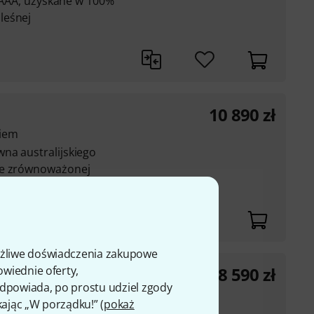
y AAA, uzyskane w 100%
leśnej
10 890
zł
ciem
na australijskiego
ze zrównoważonej
ożliwe doświadczenia zakupowe
owiednie oferty,
18 590
zł
 odpowiada, po prostu udziel zgody
cutaway
kając „W porządku!” (
pokaż
AA-grade solid woods