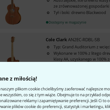
Australijskie, lite drewno klas
ze zrównoważonej gospodarki 
Tył i boki: drewno Blackwood
Dostępny w magazynie
Cole Clark
AN2EC-RDBL-SB
Typ: Grand Auditorium z wcię
Wykonane w 100% z litego drew
klasy AA, uzyskanego w 100% 
gospodarki leśnej
Top: lite drewno redwood
ne z miłością!
Dostępny w magazynie
i naszym plikom cookie chcielibyśmy zaoferować najlepsze m
e wszystkim, co się z tym wiąże. Obejmuje to na przykład odp
Cole Clark
AN3EC-BLBL-AE
nalizowane reklamy i zapamiętywanie preferencji. Jeśli Ci to
Style: Grand Auditorium with 
wanie plików cookie do preferencji, statystyk i marketingu, kli
100% sustainable Australian A