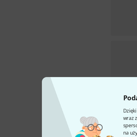
Poda
Dzięk
wraz z
sperso
na uży