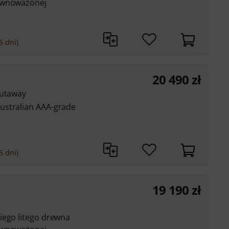
równoważonej
5 dni)
20 490
zł
cutaway
ustralian AAA-grade
5 dni)
19 190
zł
iego litego drewna