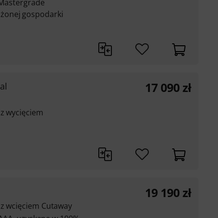
y Mastergrade
żonej gospodarki
17 090
zł
al
 z wycięciem
19 190
zł
 z wcięciem Cutaway