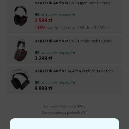
Dan Clark Audio
AEON 2 Open-Back B-Stock
Dostępny w magazynie
2 599
zł
-19%
najlepsza cena z 30-dni
:
3 190
zł
Dan Clark Audio
AEON 2 Closed-Back B-Stock
Dostępny w magazynie
3 299
zł
Dan Clark Audio
E3 4,4mm Pentaconn B-Stock
Dostępny w magazynie
9 899
zł
Darmowa wysyłka od 900 zł
Ceny zawierają podatek VAT