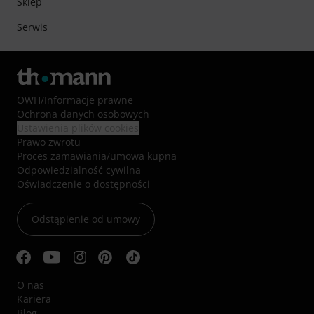
Sklep
Serwis
OWH
/
Informacje prawne
Ochrona danych osobowych
Ustawienia plików cookies
Prawo zwrotu
Proces zamawiania/umowa kupna
Odpowiedzialność cywilna
Oświadczenie o dostępności
Odstąpienie od umowy
O nas
Kariera
Blog