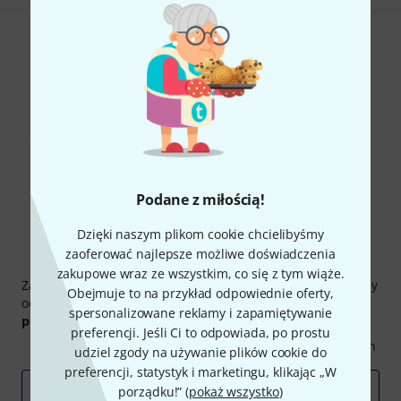
Czy podoba Ci się to co widzisz?
Udostępnij
Pomoc i opinie
Podane z miłością!
Dzięki naszym plikom cookie chcielibyśmy
zaoferować najlepsze możliwe doświadczenia
Thomann Newsletter
zakupowe wraz ze wszystkim, co się z tym wiąże.
Zapisz się do Thomann Newsletter w języku polskim, a przy
Obejmuje to na przykład odpowiednie oferty,
odrobinie szczęścia możesz wygrać jeden z
50 bonów
spersonalizowane reklamy i zapamiętywanie
podarunkowych
warty
50 €
!
preferencji. Jeśli Ci to odpowiada, po prostu
Inspirujące treści
Oferty
Spostrzeżenia Thomann
udziel zgody na używanie plików cookie do
preferencji, statystyk i marketingu, klikając „W
E-mail
*
porządku!” (
pokaż wszystko
)