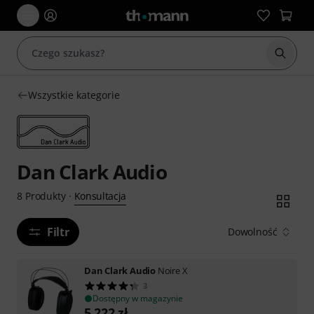
Rozpoc
Wszystkie kategorie
Dan Clark Audio
Konsultacja
8
Produkty
·
Filtr
Dowolność
Dan Clark Audio
Noire X
3
Dostępny w magazynie
5 222
zł