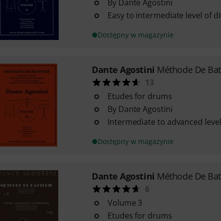
By Dante Agostini
Easy to intermediate level of dif
Dostępny w magazynie
Dante Agostini
Méthode De Batt
13
Etudes for drums
By Dante Agostini
Intermediate to advanced level 
Dostępny w magazynie
Dante Agostini
Méthode De Batt
6
Volume 3
Etudes for drums