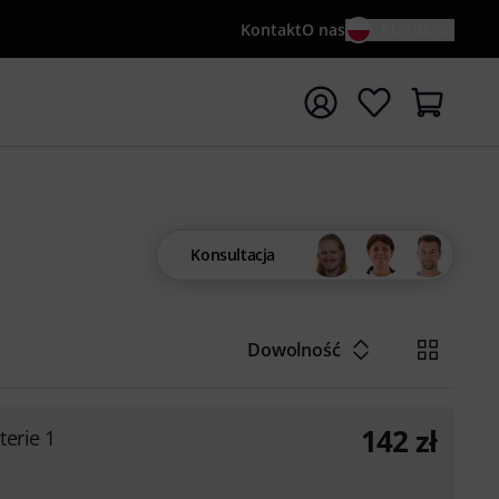
Kontakt
O nas
PL / ZŁ
ocznij wyszukiwanie od słowa kluczowego {searchTerm}
Konsultacja
Dowolność
142
zł
erie 1