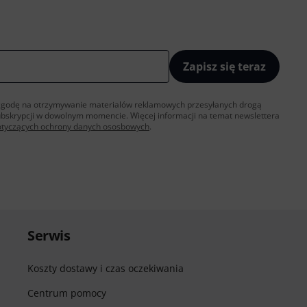
Zapisz się teraz
sz zgodę na otrzymywanie materialów reklamowych przesyłanych drogą
ubskrypcji w dowolnym momencie. Więcej informacji na temat newslettera
otyczących ochrony danych ososbowych
.
Serwis
Koszty dostawy i czas oczekiwania
Centrum pomocy