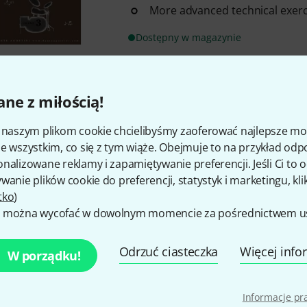
More advanced technical exerc
Dostępny w magazynie
Dante Agostini
Solfège Syncope
ne z miłością!
8
Syncopated reading exercises
i naszym plikom cookie chcielibyśmy zaoferować najlepsze m
By Dante Agostini
e wszystkim, co się z tym wiąże. Obejmuje to na przykład odp
ISMN 9790707005088, publishe
nalizowane reklamy i zapamiętywanie preferencji. Jeśli Ci to
wanie plików cookie do preferencji, statystyk i marketingu, kli
Dostępny w magazynie
tko
)
 można wycofać w dowolnym momencie za pośrednictwem ust
Dante Agostini
Preparation Dec
Odrzuć ciasteczka
Więcej info
7
W porządku!
600 Progressive readings for s
By Dante Agostini
Informacje p
Easy difficulty