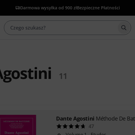
Darmowa wysyłka od 900 zł
Bezpieczne Płatności
Rozp
gostini
11
Dante Agostini
Méthode De Batt
47
Volume 1 - Etudes