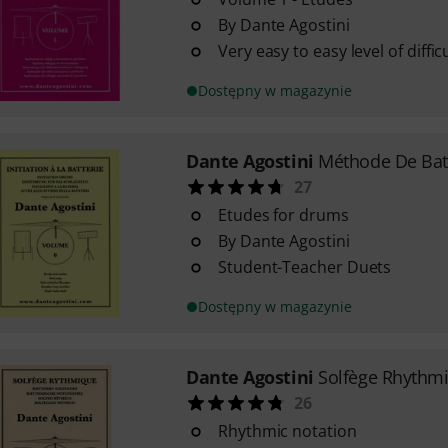
By Dante Agostini
Very easy to easy level of diffic
Dostępny w magazynie
Dante Agostini
Méthode De Batt
27
Etudes for drums
By Dante Agostini
Student-Teacher Duets
Dostępny w magazynie
Dante Agostini
Solfège Rhythm
26
Rhythmic notation