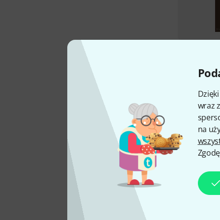
Poda
Dzięk
wraz z
sperso
na uży
wszys
Zgodę