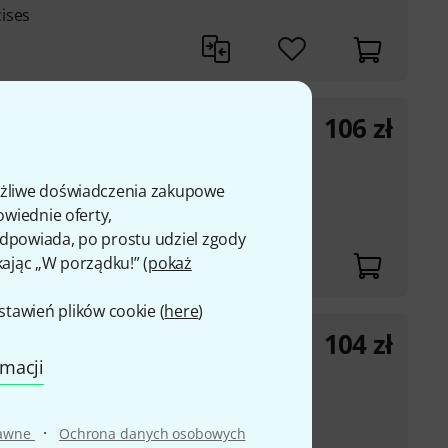
ises
106
zł
 1
ożliwe doświadczenia zakupowe
owiednie oferty,
r's no. MC 153
 odpowiada, po prostu udziel zgody
kając „W porządku!” (
pokaż
awień plików cookie (
here
)
104
zł
hiffrage 2
rmacji
ight-reading
·
rawne
Ochrona danych osobowych