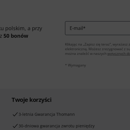
u polskim, a przy
E-mail
*
 z
50 bonów
Klikając na „Zapisz się teraz”, wyraża
elektroniczną. Możesz zrezygnować z s
można znaleźć w naszych
wytycznych d
* Wymagany
Twoje korzyści
3-letnia Gwarancja Thomann
30-dniowa gwarancja zwrotu pieniędzy