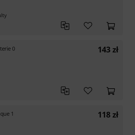
ulty
143
zł
erie 0
118
zł
ique 1