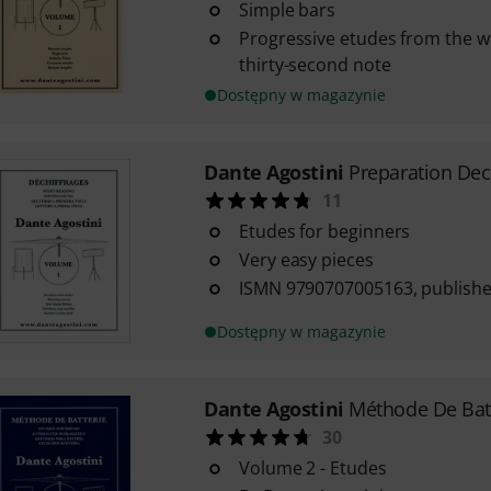
Simple bars
Progressive etudes from the w
thirty-second note
Dostępny w magazynie
Dante Agostini
Preparation Dec
11
Etudes for beginners
Very easy pieces
ISMN 9790707005163, publish
Dostępny w magazynie
Dante Agostini
Méthode De Batt
30
Volume 2 - Etudes