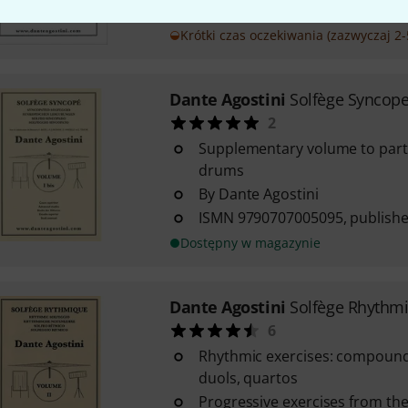
Krótki czas oczekiwania (zazwyczaj 2-
Dante Agostini
Solfège Syncope
2
Supplementary volume to part 
drums
By Dante Agostini
ISMN 9790707005095, publisher
Dostępny w magazynie
Dante Agostini
Solfège Rhythm
6
Rhythmic exercises: compound
duols, quartos
Progressive exercises from the