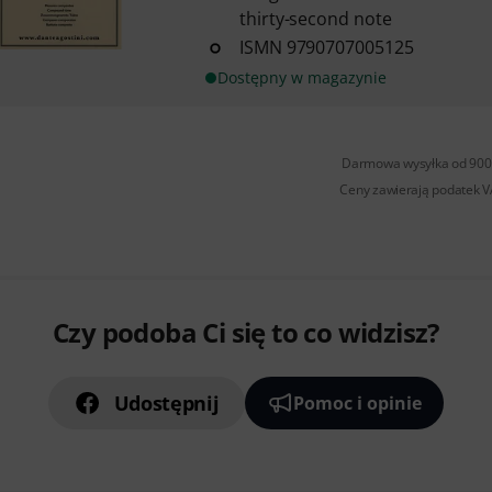
thirty-second note
ISMN 9790707005125
Dostępny w magazynie
Darmowa wysyłka od 900 
Ceny zawierają podatek 
Czy podoba Ci się to co widzisz?
Udostępnij
Pomoc i opinie