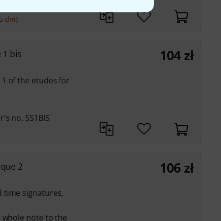
5 dni)
104
zł
 1 bis
1 of the etudes for
's no. SS1BIS
106
zł
ique 2
 time signatures,
 whole note to the