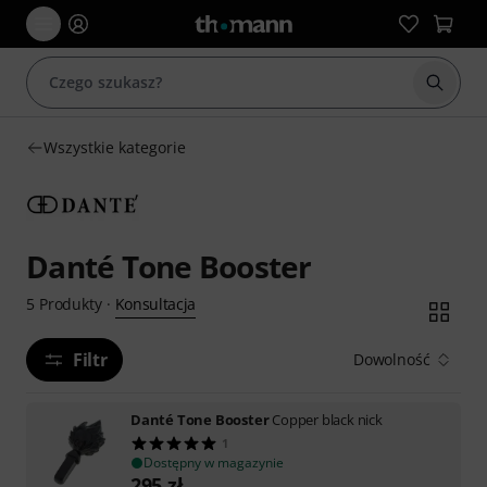
Rozpoc
Wszystkie kategorie
Danté Tone Booster
Konsultacja
5
Produkty
·
Filtr
Dowolność
Danté Tone Booster
Copper black nick
1
Dostępny w magazynie
295
zł