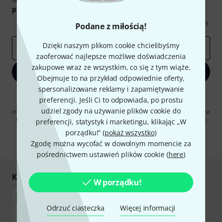
podarunkowych
warty
50 €
!
Inspirujące treści
Oferty
Spostrzeżenia Thomann
Podane z miłością!
Dzięki naszym plikom cookie chcielibyśmy
E-mail
*
zaoferować najlepsze możliwe doświadczenia
zakupowe wraz ze wszystkim, co się z tym wiąże.
Zapisz się teraz
Obejmuje to na przykład odpowiednie oferty,
spersonalizowane reklamy i zapamiętywanie
Klikając na „Zapisz się teraz”, wyrażasz zgodę na otrzymywanie
preferencji. Jeśli Ci to odpowiada, po prostu
materialów reklamowych przesyłanych drogą elektroniczną. Możesz
udziel zgody na używanie plików cookie do
zrezygnować z subskrypcji w dowolnym momencie. Więcej informacji na
temat newslettera można znaleźć w naszych
wytycznych dotyczących
preferencji, statystyk i marketingu, klikając „W
ochrony danych ososbowych
.
porządku!” (
pokaż wszystko
)
Zgodę można wycofać w dowolnym momencie za
* Wymagany
pośrednictwem ustawień plików cookie (
here
)
Kupuj i płać bezpiecznie
W porządku!
Odrzuć ciasteczka
Więcej informacji