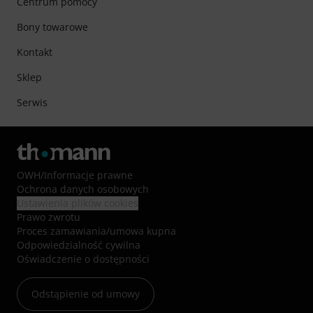
Centrum pomocy
Bony towarowe
Kontakt
Sklep
Serwis
OWH
/
Informacje prawne
Ochrona danych osobowych
Ustawienia plików cookies
Prawo zwrotu
Proces zamawiania/umowa kupna
Odpowiedzialność cywilna
Oświadczenie o dostępności
Odstąpienie od umowy