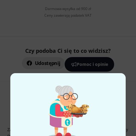
Darmowa wysyłka od 900 zł
Ceny zawierają podatek VAT
Czy podoba Ci się to co widzisz?
Udostępnij
Pomoc i opinie
Thomann Newsletter
Zapisz się do Thomann Newsletter w języku polskim, a przy
odrobinie szczęścia możesz wygrać jeden z
50 bonów