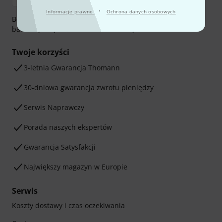
·
Informacje prawne
Ochrona danych osobowych
Bezpieczna płatność przez Za pobraniem, Przelew
bankowy, PayPal, Blik lub Karta kredytowa.
Twoje korzyści
3-letnia Gwarancja Thomann
30-dniowa gwarancja zwrotu pieniędzy
Serwis Naprawczy
Porada naszych ekspertów
Gwarancja Satysfakcji
Największy magazyn w Europie
Serwis
Koszty dostawy i czas oczekiwania