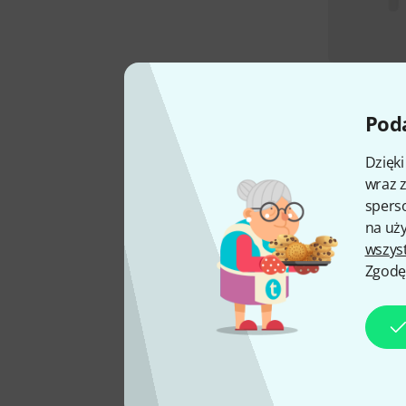
Poda
Dzięk
wraz z
sperso
na uży
wszys
Zgodę