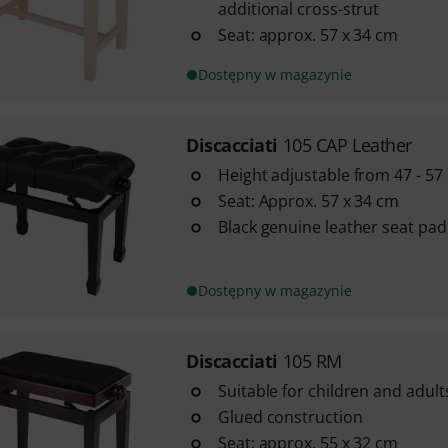
additional cross-strut
Seat: approx. 57 x 34 cm
Dostępny w magazynie
Discacciati
105 CAP Leather
Height adjustable from 47 - 57
Seat: Approx. 57 x 34 cm
Black genuine leather seat pa
Dostępny w magazynie
Discacciati
105 RM
Suitable for children and adult
Glued construction
Seat: approx. 55 x 32 cm