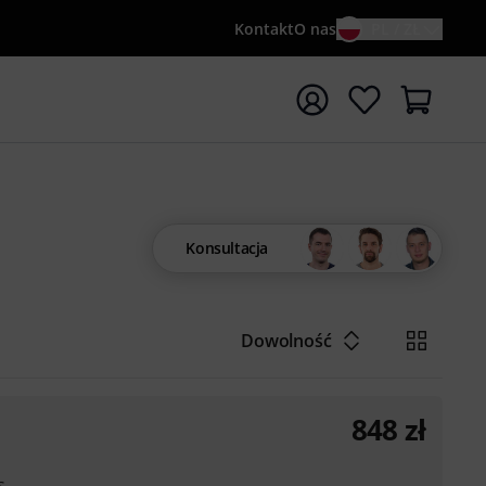
Kontakt
O nas
PL / ZŁ
ocznij wyszukiwanie od słowa kluczowego {searchTerm}
Konsultacja
Dowolność
848
zł
s