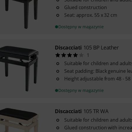
Glued construction
Seat: approx. 55 x 32 cm
Dostępny w magazynie
Discacciati
105 BP Leather
1
Suitable for children and adult
Seat padding: Black genuine le
Height adjustable from 48 - 58
Dostępny w magazynie
Discacciati
105 TR WA
Suitable for children and adult
Glued construction with increa