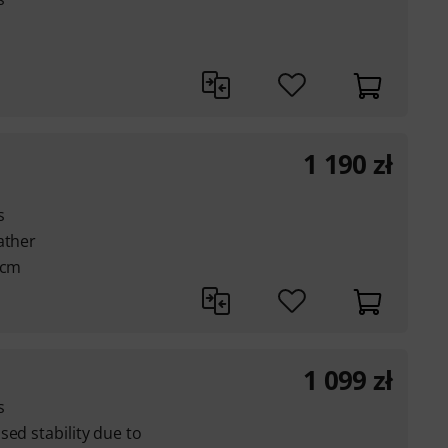
1 190
zł
s
ather
 cm
1 099
zł
s
sed stability due to