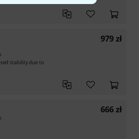
979
zł
s
sed stability due to
666
zł
s