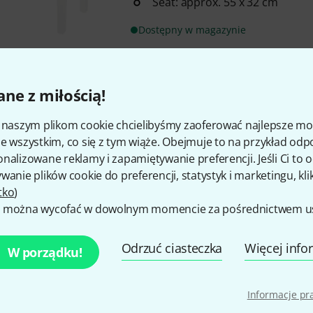
Seat: approx. 55 x 32 cm
Dostępny w magazynie
Discacciati
105 TR BP
ne z miłością!
1
Suitable for children and adult
i naszym plikom cookie chcielibyśmy zaoferować najlepsze m
Glued construction with increa
e wszystkim, co się z tym wiąże. Obejmuje to na przykład odp
additional cross-strut
nalizowane reklamy i zapamiętywanie preferencji. Jeśli Ci to
Seat: approx. 57 x 34 cm
wanie plików cookie do preferencji, statystyk i marketingu, kli
Dostępny w magazynie
tko
)
 można wycofać w dowolnym momencie za pośrednictwem ust
Discacciati
105 TR BM
Odrzuć ciasteczka
Więcej info
W porządku!
3
Suitable for children and adult
Glued construction with increa
Informacje p
additional cross-strut