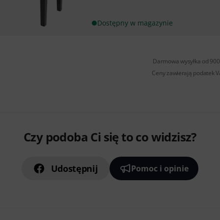
Dostępny w magazynie
Darmowa wysyłka od 900 
Ceny zawierają podatek 
Czy podoba Ci się to co widzisz?
Udostępnij
Pomoc i opinie