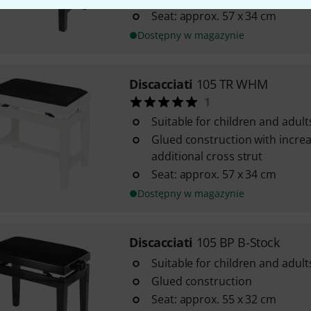
Seat: approx. 57 x 34 cm
Dostępny w magazynie
Discacciati
105 TR WHM
1
Suitable for children and adult
Glued construction with increa
additional cross strut
Seat: approx. 57 x 34 cm
Dostępny w magazynie
Discacciati
105 BP B-Stock
Suitable for children and adult
Glued construction
Seat: approx. 55 x 32 cm