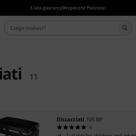
3 lata gwarancji
Bezpieczne Płatności
Rozp
iati
11
Discacciati
105 BP
4
Suitable for children and adult