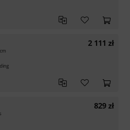
2 111
zł
 cm
dding
829
zł
s