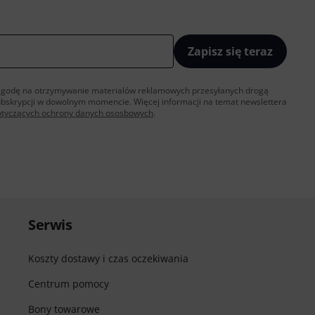
Zapisz się teraz
sz zgodę na otrzymywanie materialów reklamowych przesyłanych drogą
ubskrypcji w dowolnym momencie. Więcej informacji na temat newslettera
otyczących ochrony danych ososbowych
.
Serwis
Koszty dostawy i czas oczekiwania
Centrum pomocy
Bony towarowe