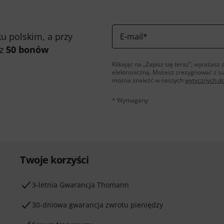
u polskim, a przy
E-mail
*
 z
50 bonów
Klikając na „Zapisz się teraz”, wyraża
elektroniczną. Możesz zrezygnować z s
można znaleźć w naszych
wytycznych d
* Wymagany
Twoje korzyści
3-letnia Gwarancja Thomann
30-dniowa gwarancja zwrotu pieniędzy