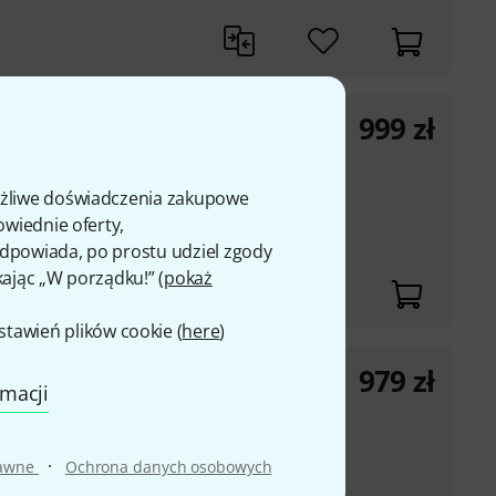
999
zł
s
ożliwe doświadczenia zakupowe
sed stability due to
owiednie oferty,
 odpowiada, po prostu udziel zgody
kając „W porządku!” (
pokaż
awień plików cookie (
here
)
979
zł
rmacji
s
sed stability due to
·
rawne
Ochrona danych osobowych