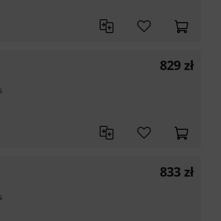
829
zł
s
833
zł
s