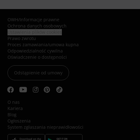
OWH
/
Informacje prawne
Ochrona danych osobowych
Ustawienia plików cookies
Prawo zwrotu
Proces zamawiania/umowa kupna
Odpowiedzialność cywilna
Oświadczenie o dostępności
Odstąpienie od umowy
O nas
Kariera
Blog
Ogłoszenia
System zgłaszania nieprawidłowości