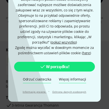
zaoferować najlepsze możliwe doświadczenia
Klikając na „Zapisz się teraz”, wyrażasz zgodę na otrzymywanie
zakupowe wraz ze wszystkim, co się z tym wiąże.
materialów reklamowych przesyłanych drogą elektroniczną. Możesz
Obejmuje to na przykład odpowiednie oferty,
zrezygnować z subskrypcji w dowolnym momencie. Więcej informacji na
spersonalizowane reklamy i zapamiętywanie
temat newslettera można znaleźć w naszych
wytycznych dotyczących
ochrony danych ososbowych
.
preferencji. Jeśli Ci to odpowiada, po prostu
udziel zgody na używanie plików cookie do
* Wymagany
preferencji, statystyk i marketingu, klikając „W
porządku!” (
pokaż wszystko
)
Zgodę można wycofać w dowolnym momencie za
Kupuj i płać bezpiecznie
pośrednictwem ustawień plików cookie (
here
)
W porządku!
Odrzuć ciasteczka
Więcej informacji
Bezpieczna płatność przez Za pobraniem, Przelew
bankowy, PayPal, Blik lub Karta kredytowa.
·
Informacje prawne
Ochrona danych osobowych
Twoje korzyści
3-letnia Gwarancja Thomann