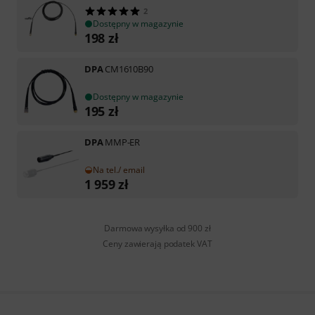
2
Dostępny w magazynie
198
zł
DPA
CM1610B90
Dostępny w magazynie
195
zł
DPA
MMP-ER
Na tel./ email
1 959
zł
Darmowa wysyłka od 900 zł
Ceny zawierają podatek VAT