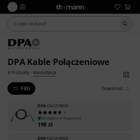
Rozpoc
DPA Kable Połączeniowe
Konsultacja
4
Produkty
·
Filtr
Dowolność
DPA
CM2218B90
5
Dostępny w magazynie
198
zł
DPA
CM1618B90