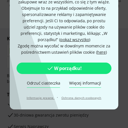
zrezygnować z subskrypcji w dowolnym momencie. Więcej informacji na
zakupowe wraz ze wszystkim, co się z tym wiąże.
temat newslettera można znaleźć w naszych
wytycznych dotyczących
Obejmuje to na przykład odpowiednie oferty,
ochrony danych ososbowych
.
spersonalizowane reklamy i zapamiętywanie
* Wymagany
preferencji. Jeśli Ci to odpowiada, po prostu
udziel zgody na używanie plików cookie do
preferencji, statystyk i marketingu, klikając „W
Kupuj i płać bezpiecznie
porządku!” (
pokaż wszystko
)
Zgodę można wycofać w dowolnym momencie za
pośrednictwem ustawień plików cookie (
here
)
W porządku!
Bezpieczna płatność przez Za pobraniem, Przelew
bankowy, PayPal, Blik lub Karta kredytowa.
Odrzuć ciasteczka
Więcej informacji
Twoje korzyści
·
Informacje prawne
Ochrona danych osobowych
3-letnia Gwarancja Thomann
30-dniowa gwarancja zwrotu pieniędzy
Serwis Naprawczy