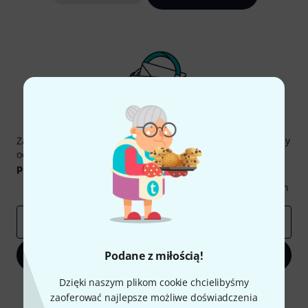
Thomann Newsletter
Zapisz się do Thomann Newsletter w języku polskim, a przy
odrobinie szczęścia możesz wygrać jeden z
50 bonów
podarunkowych
warty
50 €
!
Inspirujące treści
Oferty
Spostrzeżenia Thomann
E-mail
*
Podane z miłością!
Zapisz się teraz
Dzięki naszym plikom cookie chcielibyśmy
Klikając na „Zapisz się teraz”, wyrażasz zgodę na otrzymywanie
zaoferować najlepsze możliwe doświadczenia
materialów reklamowych przesyłanych drogą elektroniczną. Możesz