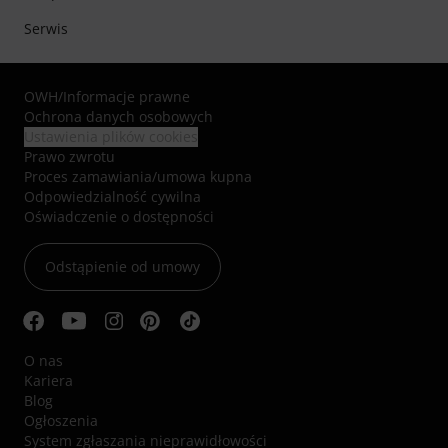
Serwis
OWH
/
Informacje prawne
Ochrona danych osobowych
Ustawienia plików cookies
Prawo zwrotu
Proces zamawiania/umowa kupna
Odpowiedzialność cywilna
Oświadczenie o dostępności
Odstąpienie od umowy
O nas
Kariera
Blog
Ogłoszenia
System zgłaszania nieprawidłowości