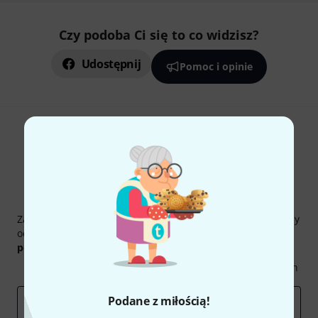
Czy podoba Ci się to co widzisz?
Udostępnij
Pomoc i opinie
Thomann Newsletter
Zapisz się do Thomann Newsletter w języku polskim, a przy
odrobinie szczęścia możesz wygrać jeden z
50 bonów
podarunkowych
warty
50 €
!
Inspirujące treści
Oferty
Spostrzeżenia Thomann
Podane z miłością!
E-mail
*