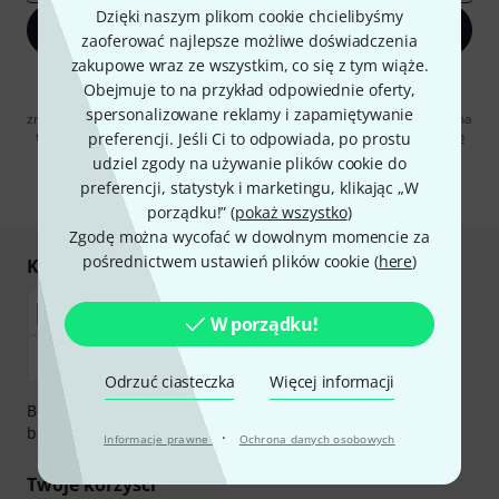
Dzięki naszym plikom cookie chcielibyśmy
Zapisz się teraz
zaoferować najlepsze możliwe doświadczenia
zakupowe wraz ze wszystkim, co się z tym wiąże.
Klikając na „Zapisz się teraz”, wyrażasz zgodę na otrzymywanie
Obejmuje to na przykład odpowiednie oferty,
materialów reklamowych przesyłanych drogą elektroniczną. Możesz
spersonalizowane reklamy i zapamiętywanie
zrezygnować z subskrypcji w dowolnym momencie. Więcej informacji na
temat newslettera można znaleźć w naszych
wytycznych dotyczących
preferencji. Jeśli Ci to odpowiada, po prostu
ochrony danych ososbowych
.
udziel zgody na używanie plików cookie do
preferencji, statystyk i marketingu, klikając „W
* Wymagany
porządku!” (
pokaż wszystko
)
Zgodę można wycofać w dowolnym momencie za
pośrednictwem ustawień plików cookie (
here
)
Kupuj i płać bezpiecznie
W porządku!
Odrzuć ciasteczka
Więcej informacji
Bezpieczna płatność przez Za pobraniem, Przelew
bankowy, PayPal, Blik lub Karta kredytowa.
·
Informacje prawne
Ochrona danych osobowych
Twoje korzyści