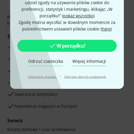
udziel zgody na używanie plików cookie do
preferencji, statystyk i marketingu, klikając „W
porządku!” (
pokaż wszystko
)
Bezpieczna płatność przez Za pobraniem, Przelew
Zgodę można wycofać w dowolnym momencie za
bankowy, PayPal, Blik lub Karta kredytowa.
pośrednictwem ustawień plików cookie (
here
)
Twoje korzyści
W porządku!
3-letnia Gwarancja Thomann
30-dniowa gwarancja zwrotu pieniędzy
Odrzuć ciasteczka
Więcej informacji
Serwis Naprawczy
·
Informacje prawne
Ochrona danych osobowych
Porada naszych ekspertów
Gwarancja Satysfakcji
Największy magazyn w Europie
Serwis
Koszty dostawy i czas oczekiwania