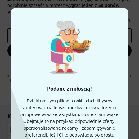
odrobinie szczęścia możesz wygrać jeden z
50 bonów
podarunkowych
warty
50 €
!
Inspirujące treści
Oferty
Spostrzeżenia Thomann
E-mail
*
Zapisz się teraz
Klikając na „Zapisz się teraz”, wyrażasz zgodę na otrzymywanie
materialów reklamowych przesyłanych drogą elektroniczną. Możesz
zrezygnować z subskrypcji w dowolnym momencie. Więcej informacji na
temat newslettera można znaleźć w naszych
wytycznych dotyczących
ochrony danych ososbowych
.
Podane z miłością!
* Wymagany
Dzięki naszym plikom cookie chcielibyśmy
zaoferować najlepsze możliwe doświadczenia
zakupowe wraz ze wszystkim, co się z tym wiąże.
Kupuj i płać bezpiecznie
Obejmuje to na przykład odpowiednie oferty,
spersonalizowane reklamy i zapamiętywanie
preferencji. Jeśli Ci to odpowiada, po prostu