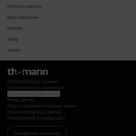
Centrum pomocy
Bony towarowe
Kontakt
Sklep
Serwis
OWH
/
Informacje prawne
Ochrona danych osobowych
Ustawienia plików cookies
Prawo zwrotu
Proces zamawiania/umowa kupna
Odpowiedzialność cywilna
Oświadczenie o dostępności
Odstąpienie od umowy