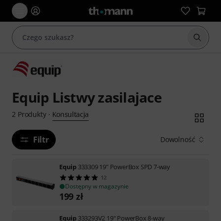
Rozpoc
Equip Listwy zasilajace
Konsultacja
2
Produkty
·
Filtr
Dowolność
Equip
333309 19" PowerBox SPD 7-way
12
Dostępny w magazynie
199
zł
Equip
333293V2 19" PowerBox 8-way