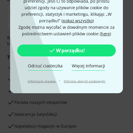
preferencji. Jeśli Ci to odpowiada, po prostu
udziel zgody na używanie plików cookie do
preferencji, statystyk i marketingu, klikając „W
porządku!” (
pokaż wszystko
)
Zgodę można wycofać w dowolnym momencie za
pośrednictwem ustawień plików cookie (
here
)
Bezpieczna płatność przez Za pobraniem, Przelew
bankowy, PayPal, Blik lub Karta kredytowa.
W porządku!
Twoje korzyści
Odrzuć ciasteczka
Więcej informacji
3-letnia Gwarancja Thomann
30-dniowa gwarancja zwrotu pieniędzy
·
Informacje prawne
Ochrona danych osobowych
Serwis Naprawczy
Porada naszych ekspertów
Gwarancja Satysfakcji
Największy magazyn w Europie