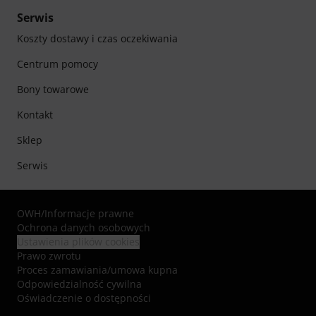
Serwis
Koszty dostawy i czas oczekiwania
Centrum pomocy
Bony towarowe
Kontakt
Sklep
Serwis
OWH
/
Informacje prawne
Ochrona danych osobowych
Ustawienia plików cookies
Prawo zwrotu
Proces zamawiania/umowa kupna
Odpowiedzialność cywilna
Oświadczenie o dostępności