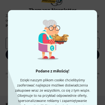
Thomann Newsletter
Zapisz się do Thomann Newsletter w języku polskim, a przy
odrobinie szczęścia możesz wygrać jeden z
50 bonów
podarunkowych
warty
50 €
!
Inspirujące treści
Oferty
Spostrzeżenia Thomann
E-mail
*
Zapisz się teraz
Klikając na „Zapisz się teraz”, wyrażasz zgodę na otrzymywanie
materialów reklamowych przesyłanych drogą elektroniczną. Możesz
Podane z miłością!
zrezygnować z subskrypcji w dowolnym momencie. Więcej informacji na
temat newslettera można znaleźć w naszych
wytycznych dotyczących
Dzięki naszym plikom cookie chcielibyśmy
ochrony danych ososbowych
.
zaoferować najlepsze możliwe doświadczenia
* Wymagany
zakupowe wraz ze wszystkim, co się z tym wiąże.
Obejmuje to na przykład odpowiednie oferty,
spersonalizowane reklamy i zapamiętywanie
Kupuj i płać bezpiecznie