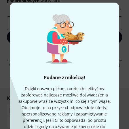
podarunkowych
warty
50 €
!
Inspirujące treści
Oferty
Spostrzeżenia Thomann
E-mail
*
Zapisz się teraz
Klikając na „Zapisz się teraz”, wyrażasz zgodę na otrzymywanie
materialów reklamowych przesyłanych drogą elektroniczną. Możesz
zrezygnować z subskrypcji w dowolnym momencie. Więcej informacji na
temat newslettera można znaleźć w naszych
wytycznych dotyczących
ochrony danych ososbowych
.
Podane z miłością!
* Wymagany
Dzięki naszym plikom cookie chcielibyśmy
zaoferować najlepsze możliwe doświadczenia
Kupuj i płać bezpiecznie
zakupowe wraz ze wszystkim, co się z tym wiąże.
Obejmuje to na przykład odpowiednie oferty,
spersonalizowane reklamy i zapamiętywanie
preferencji. Jeśli Ci to odpowiada, po prostu
udziel zgody na używanie plików cookie do