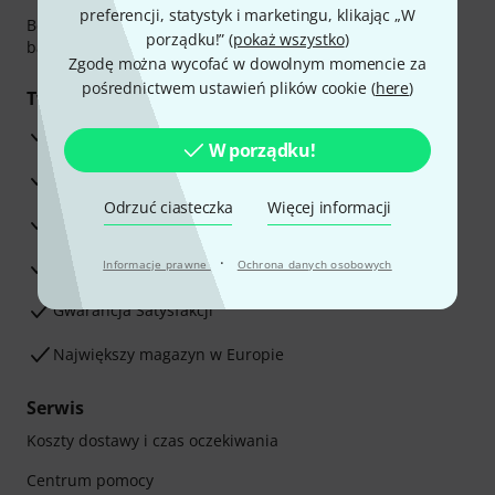
preferencji, statystyk i marketingu, klikając „W
Bezpieczna płatność przez Za pobraniem, Przelew
porządku!” (
pokaż wszystko
)
bankowy, PayPal, Blik lub Karta kredytowa.
Zgodę można wycofać w dowolnym momencie za
pośrednictwem ustawień plików cookie (
here
)
Twoje korzyści
3-letnia Gwarancja Thomann
W porządku!
30-dniowa gwarancja zwrotu pieniędzy
Odrzuć ciasteczka
Więcej informacji
Serwis Naprawczy
·
Porada naszych ekspertów
Informacje prawne
Ochrona danych osobowych
Gwarancja Satysfakcji
Największy magazyn w Europie
Serwis
Koszty dostawy i czas oczekiwania
Centrum pomocy