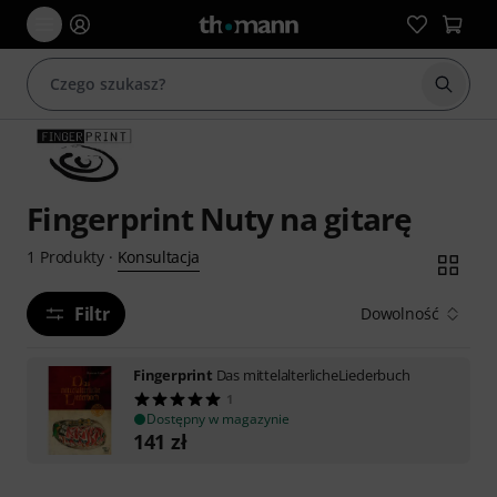
Rozpoc
Fingerprint Nuty na gitarę
Konsultacja
1
Produkty
·
Filtr
Dowolność
Fingerprint
Das mittelalterlicheLiederbuch
1
Dostępny w magazynie
141
zł