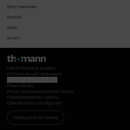
Bony towarowe
Kontakt
Sklep
Serwis
OWH
/
Informacje prawne
Ochrona danych osobowych
Ustawienia plików cookies
Prawo zwrotu
Proces zamawiania/umowa kupna
Odpowiedzialność cywilna
Oświadczenie o dostępności
Odstąpienie od umowy