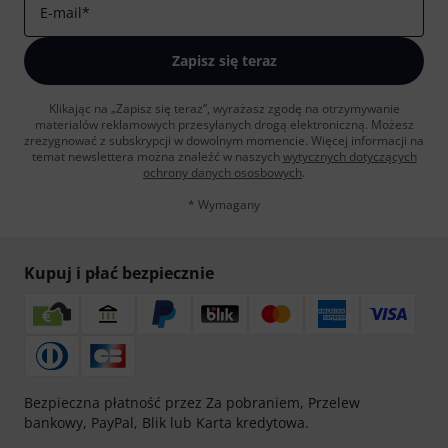
E-mail
*
Zapisz się teraz
Klikając na „Zapisz się teraz”, wyrażasz zgodę na otrzymywanie
materialów reklamowych przesyłanych drogą elektroniczną. Możesz
zrezygnować z subskrypcji w dowolnym momencie. Więcej informacji na
temat newslettera można znaleźć w naszych
wytycznych dotyczących
ochrony danych ososbowych
.
* Wymagany
Kupuj i płać bezpiecznie
Bezpieczna płatność przez Za pobraniem, Przelew
bankowy, PayPal, Blik lub Karta kredytowa.