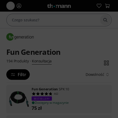
Rozpoc
Fun Generation
Konsultacja
194
Produkty
·
Filtr
Dowolność
Fun Generation
SPK 10
462
BESTSELLERY
Dostępny w magazynie
75
zł