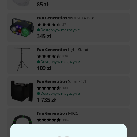
85
zł
Fun Generation
WUFSL FX Box
27
Dostępny w magazynie
345
zł
Fun Generation
Light Stand
539
Dostępny w magazynie
109
zł
Fun Generation
Satmix 2.1
180
Dostępny w magazynie
1 735
zł
Fun Generation
MIC 5
1052
Dostępny w magazynie
29
zł