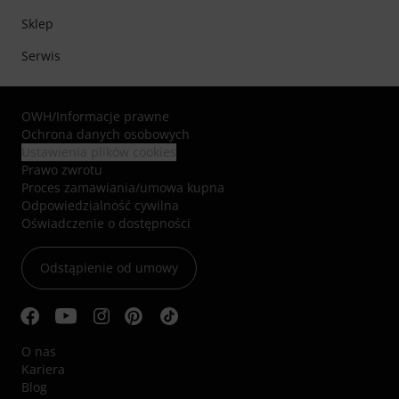
Sklep
Serwis
OWH
/
Informacje prawne
Ochrona danych osobowych
Ustawienia plików cookies
Prawo zwrotu
Proces zamawiania/umowa kupna
Odpowiedzialność cywilna
Oświadczenie o dostępności
Odstąpienie od umowy
O nas
Kariera
Blog