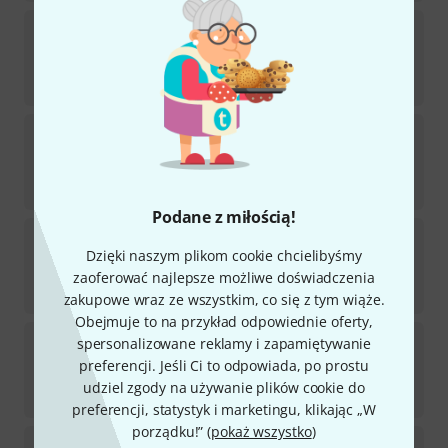
Fun Generation
Mic Stand
2720
Dostępny w magazynie
44
zł
Fun Generation
INS 10
672
Dostępny w magazynie
39
zł
Podane z miłością!
Fun Generation
DMX 5
Dzięki naszym plikom cookie chcielibyśmy
512
Dostępny w magazynie
zaoferować najlepsze możliwe doświadczenia
28
zł
zakupowe wraz ze wszystkim, co się z tym wiąże.
Obejmuje to na przykład odpowiednie oferty,
Fun Generation
Vinyl Rack Three Top Black
spersonalizowane reklamy i zapamiętywanie
56
preferencji. Jeśli Ci to odpowiada, po prostu
Dostępny w magazynie
udziel zgody na używanie plików cookie do
299
zł
preferencji, statystyk i marketingu, klikając „W
porządku!” (
pokaż wszystko
)
Fun Generation
BP 112 A