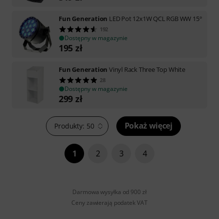
Fun Generation
LED Pot 12x1W QCL RGB WW 15°
192
Dostępny w magazynie
195
zł
Fun Generation
Vinyl Rack Three Top White
28
Dostępny w magazynie
299
zł
Pokaż więcej
Produkty: 50
1
2
3
4
Darmowa wysyłka od 900 zł
Ceny zawierają podatek VAT