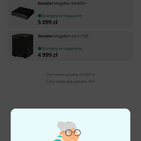
Genzler
Magellan MG800+
Dostępny w magazynie
5 099
zł
Genzler
Magellan-ULV-112T
Dostępny w magazynie
4 999
zł
Darmowa wysyłka od 900 zł
Ceny zawierają podatek VAT
Czy podoba Ci się to co widzisz?
Udostępnij
Pomoc i opinie