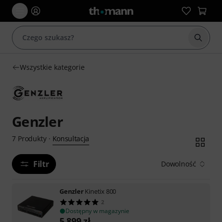
Rozpoc
Wszystkie kategorie
Genzler
Konsultacja
7
Produkty
·
Filtr
Dowolność
Genzler
Kinetix 800
2
Dostępny w magazynie
5 899
zł