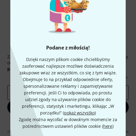
Podane z miłością!
Thomann Newsletter
Zapisz się do Thomann Newsletter w języku polskim, a przy
Dzięki naszym plikom cookie chcielibyśmy
odrobinie szczęścia możesz wygrać jeden z
50 bonów
zaoferować najlepsze możliwe doświadczenia
podarunkowych
warty
50 €
!
zakupowe wraz ze wszystkim, co się z tym wiąże.
Inspirujące treści
Oferty
Spostrzeżenia Thomann
Obejmuje to na przykład odpowiednie oferty,
spersonalizowane reklamy i zapamiętywanie
E-mail
*
preferencji. Jeśli Ci to odpowiada, po prostu
udziel zgody na używanie plików cookie do
preferencji, statystyk i marketingu, klikając „W
Zapisz się teraz
porządku!” (
pokaż wszystko
)
Zgodę można wycofać w dowolnym momencie za
Klikając na „Zapisz się teraz”, wyrażasz zgodę na otrzymywanie
pośrednictwem ustawień plików cookie (
here
)
materialów reklamowych przesyłanych drogą elektroniczną. Możesz
zrezygnować z subskrypcji w dowolnym momencie. Więcej informacji na