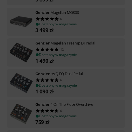
Genzler
Magellan MG800
6
Dostępny w magazynie
3 499
zł
Genzler
Magellan Preamp DI Pedal
12
Dostępny w magazynie
1 490
zł
Genzler
re/Q EQ Dual Pedal
6
Dostępny w magazynie
1 090
zł
Genzler
4 On The Floor Overdrive
6
Dostępny w magazynie
759
zł