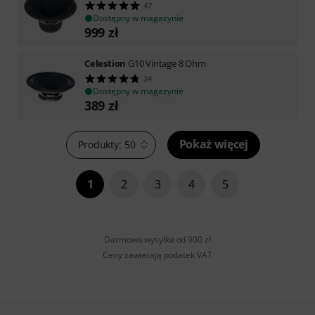
47
Dostępny w magazynie
999
zł
Celestion
G10 Vintage 8 Ohm
34
Dostępny w magazynie
389
zł
Pokaż więcej
Produkty: 50
1
2
3
4
5
Darmowa wysyłka od 900 zł
Ceny zawierają podatek VAT