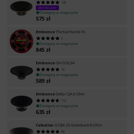
125
BESTSELLERY
Dostępny w magazynie
575
zł
Eminence
The Karnivore-16
2
Dostępny w magazynie
845
zł
Eminence
GA10-SC64
18
Dostępny w magazynie
589
zł
Eminence
Delta-12A 8 Ohm
112
Dostępny w magazynie
635
zł
Celestion
G12M-25 Greenback 8 Ohm
98