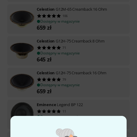
Celestion
G12M-65 Creamback 16 Ohm
106
Dostępny w magazynie
659
zł
Celestion
G12H-75 Creamback 8 Ohm
71
Dostępny w magazynie
645
zł
Celestion
G12H-75 Creamback 16 Ohm
79
Dostępny w magazynie
659
zł
Eminence
Legend BP 122
11
Dostępny w magazynie
722
zł
Eminence
Cannabis Rex 12" Speaker