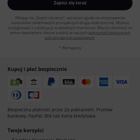
Zapisz się teraz
Klikając na „Zapisz się teraz”, wyrażasz zgodę na otrzymywanie
materialów reklamowych przesyłanych drogą elektroniczną. Możesz
zrezygnować z subskrypcji w dowolnym momencie. Więcej informacji na
temat newslettera można znaleźć w naszych
wytycznych dotyczących
ochrony danych ososbowych
.
* Wymagany
Kupuj i płać bezpiecznie
Bezpieczna płatność przez Za pobraniem, Przelew
bankowy, PayPal, Blik lub Karta kredytowa.
Twoje korzyści