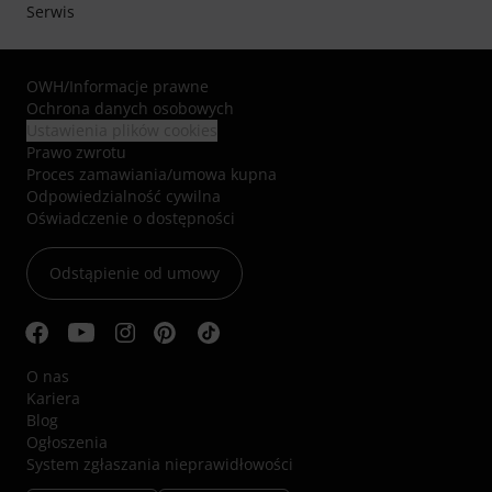
Serwis
OWH
/
Informacje prawne
Ochrona danych osobowych
Ustawienia plików cookies
Prawo zwrotu
Proces zamawiania/umowa kupna
Odpowiedzialność cywilna
Oświadczenie o dostępności
Odstąpienie od umowy
O nas
Kariera
Blog
Ogłoszenia
System zgłaszania nieprawidłowości