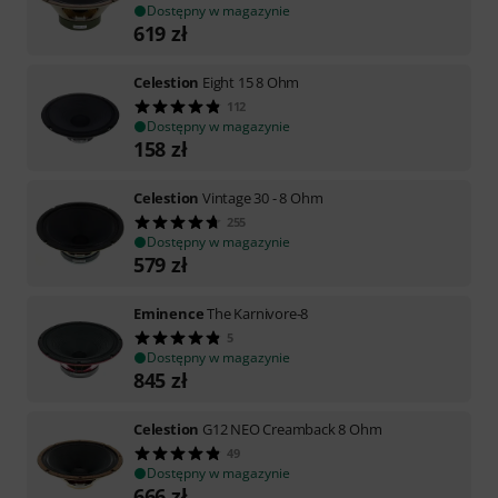
Dostępny w magazynie
619
zł
Celestion
Eight 15 8 Ohm
112
Dostępny w magazynie
158
zł
Celestion
Vintage 30 - 8 Ohm
255
Dostępny w magazynie
579
zł
Eminence
The Karnivore-8
5
Dostępny w magazynie
845
zł
Celestion
G12 NEO Creamback 8 Ohm
49
Dostępny w magazynie
666
zł