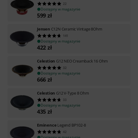
22
Dostępny w magazynie
599
zł
Jensen
C12N Ceramic Vintage 8Ohm
141
Dostępny w magazynie
422
zł
Celestion
G12 NEO Creamback 16 Ohm
32
Dostępny w magazynie
666
zł
Celestion
G12 V-Type 8 Ohm
33
Dostępny w magazynie
435
zł
Eminence
Legend BP102-8
42
Dostępny w magazynie