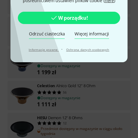
pośrednictwem ustawień plików cookie (
here
)
Dostępny za 3–4 tygodnie
699
zł
W porządku!
Mojotone
Anthem 12" 8 Ohms Speaker
12
Odrzuć ciasteczka
Więcej informacji
Dostępny w magazynie
379
zł
·
Informacje prawne
Ochrona danych osobowych
Celestion
Alnico Blue 12"15 Ohm
41
Dostępny w magazynie
1 199
zł
Celestion
Alnico Gold 12" 8 Ohm
56
Dostępny w magazynie
1 111
zł
HESU
Demon 12" 8 Ohms
12
Przedmiot dostępny w magazynie w ciągu około
tygodnia