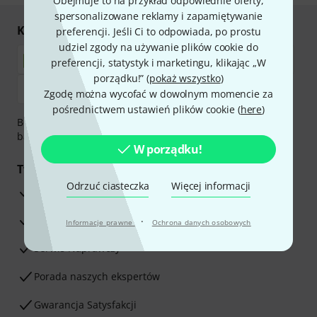
Obejmuje to na przykład odpowiednie oferty,
spersonalizowane reklamy i zapamiętywanie
Kupuj i płać bezpiecznie
preferencji. Jeśli Ci to odpowiada, po prostu
udziel zgody na używanie plików cookie do
preferencji, statystyk i marketingu, klikając „W
porządku!” (
pokaż wszystko
)
Zgodę można wycofać w dowolnym momencie za
pośrednictwem ustawień plików cookie (
here
)
Bezpieczna płatność przez Za pobraniem, Przelew
bankowy, PayPal, Blik lub Karta kredytowa.
W porządku!
Twoje korzyści
Odrzuć ciasteczka
Więcej informacji
3-letnia Gwarancja Thomann
30-dniowa gwarancja zwrotu pieniędzy
·
Informacje prawne
Ochrona danych osobowych
Serwis Naprawczy
Porada naszych ekspertów
Gwarancja Satysfakcji