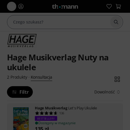
Rozpoc
Hage Musikverlag Nuty na
ukulele
Konsultacja
2
Produkty
·
Filtr
Dowolność
Hage Musikverlag
Let's Play Ukulele
136
BESTSELLERY
Dostępny w magazynie
135
zł