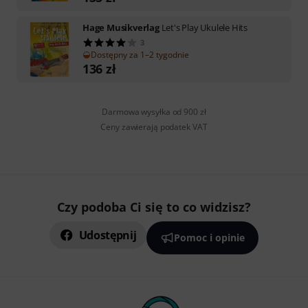
Hage Musikverlag
Let's Play Ukulele Hits
3
Dostępny za 1–2 tygodnie
136
zł
Darmowa wysyłka od 900 zł
Ceny zawierają podatek VAT
Czy podoba Ci się to co widzisz?
Udostępnij
Pomoc i opinie