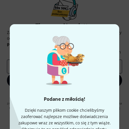
Thomann Newsletter
Zapisz się do Thomann Newsletter w języku polskim, a przy
odrobinie szczęścia możesz wygrać jeden z
50 bonów
podarunkowych
warty
50 €
!
Inspirujące treści
Oferty
Spostrzeżenia Thomann
E-mail
*
Zapisz się teraz
Klikając na „Zapisz się teraz”, wyrażasz zgodę na otrzymywanie
Podane z miłością!
materialów reklamowych przesyłanych drogą elektroniczną. Możesz
zrezygnować z subskrypcji w dowolnym momencie. Więcej informacji na
temat newslettera można znaleźć w naszych
wytycznych dotyczących
Dzięki naszym plikom cookie chcielibyśmy
ochrony danych ososbowych
.
zaoferować najlepsze możliwe doświadczenia
* Wymagany
zakupowe wraz ze wszystkim, co się z tym wiąże.