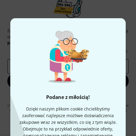
Thomann Newsletter
Zapisz się do Thomann Newsletter w języku polskim, a przy
odrobinie szczęścia możesz wygrać jeden z
50 bonów
podarunkowych
warty
50 €
!
Inspirujące treści
Oferty
Spostrzeżenia Thomann
E-mail
*
Zapisz się teraz
Klikając na „Zapisz się teraz”, wyrażasz zgodę na otrzymywanie
Podane z miłością!
materialów reklamowych przesyłanych drogą elektroniczną. Możesz
zrezygnować z subskrypcji w dowolnym momencie. Więcej informacji na
Dzięki naszym plikom cookie chcielibyśmy
temat newslettera można znaleźć w naszych
wytycznych dotyczących
ochrony danych ososbowych
.
zaoferować najlepsze możliwe doświadczenia
zakupowe wraz ze wszystkim, co się z tym wiąże.
* Wymagany
Obejmuje to na przykład odpowiednie oferty,
spersonalizowane reklamy i zapamiętywanie