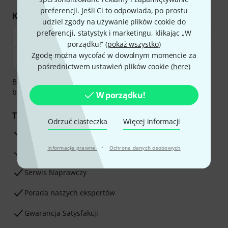
preferencji. Jeśli Ci to odpowiada, po prostu
Kupuj i płać bezpiecznie
udziel zgody na używanie plików cookie do
preferencji, statystyk i marketingu, klikając „W
porządku!” (
pokaż wszystko
)
Zgodę można wycofać w dowolnym momencie za
pośrednictwem ustawień plików cookie (
here
)
Bezpieczna płatność przez Za pobraniem, Przelew
bankowy, PayPal, Blik lub Karta kredytowa.
W porządku!
Twoje korzyści
Odrzuć ciasteczka
Więcej informacji
3-letnia Gwarancja Thomann
·
Informacje prawne
Ochrona danych osobowych
30-dniowa gwarancja zwrotu pieniędzy
Serwis Naprawczy
Porada naszych ekspertów
Gwarancja Satysfakcji