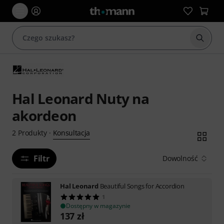
Rozpoc
Hal Leonard Nuty na
akordeon
Konsultacja
2
Produkty
·
Filtr
Dowolność
Hal Leonard
Beautiful Songs for Accordion
1
Dostępny w magazynie
137
zł