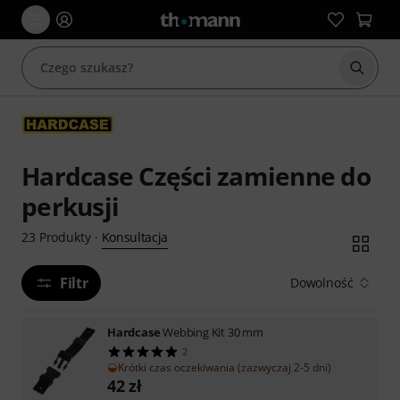
Rozpoc
Hardcase Części zamienne do
perkusji
Konsultacja
23
Produkty
·
Filtr
Dowolność
Hardcase
Webbing Kit 30 mm
2
Krótki czas oczekiwania (zazwyczaj 2-5 dni)
42
zł