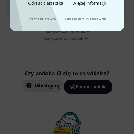
Odrzuć ciasteczka
Więcej informacji
Dostępny w magazynie
114
zł
·
Informacje prawne
Ochrona danych osobowych
Darmowa wysyłka od 900 zł
Ceny zawierają podatek VAT
Czy podoba Ci się to co widzisz?
Udostępnij
Pomoc i opinie