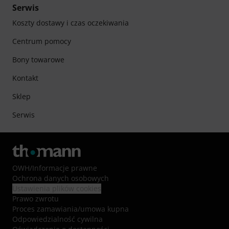
Serwis
Koszty dostawy i czas oczekiwania
Centrum pomocy
Bony towarowe
Kontakt
Sklep
Serwis
OWH
/
Informacje prawne
Ochrona danych osobowych
Ustawienia plików cookies
Prawo zwrotu
Proces zamawiania/umowa kupna
Odpowiedzialność cywilna