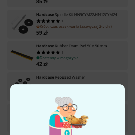
85
zł
Hardcase
Spindle Kit HN9CYM22,HN12CYM24
1
Krótki czas oczekiwania (zazwyczaj 2-5 dni)
59
zł
Hardcase
Rubber Foam Pad 50 x 50 mm
1
Dostępny w magazynie
42
zł
Hardcase
Recessed Washer
Dostępny w magazynie
33
zł
Hardcase
20" Cymbal Spindle Kit
Dostępny w magazynie
51
zł