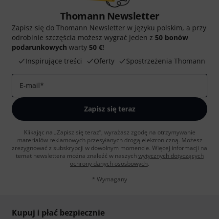
Thomann Newsletter
Zapisz się do Thomann Newsletter w języku polskim, a przy
odrobinie szczęścia możesz wygrać jeden z
50 bonów
podarunkowych
warty
50 €
!
Inspirujące treści
Oferty
Spostrzeżenia Thomann
E-mail
*
Zapisz się teraz
Klikając na „Zapisz się teraz”, wyrażasz zgodę na otrzymywanie
materialów reklamowych przesyłanych drogą elektroniczną. Możesz
zrezygnować z subskrypcji w dowolnym momencie. Więcej informacji na
temat newslettera można znaleźć w naszych
wytycznych dotyczących
ochrony danych ososbowych
.
* Wymagany
Kupuj i płać bezpiecznie