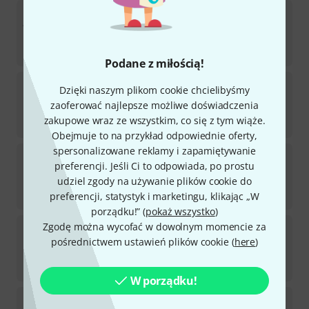
Hardcase
Bass Drum Case Carry Handle
Dostępny w magazynie
33
zł
Podane z miłością!
Hardcase
Spindle Sleeve HN6CYM20
Dzięki naszym plikom cookie chcielibyśmy
zaoferować najlepsze możliwe doświadczenia
Dostępny w magazynie
zakupowe wraz ze wszystkim, co się z tym wiąże.
33
zł
Obejmuje to na przykład odpowiednie oferty,
spersonalizowane reklamy i zapamiętywanie
Hardcase
Split Rivet
preferencji. Jeśli Ci to odpowiada, po prostu
Przedmiot dostępny w magazynie w ciągu około
udziel zgody na używanie plików cookie do
tygodnia
33
zł
preferencji, statystyk i marketingu, klikając „W
porządku!” (
pokaż wszystko
)
Hardcase
Lid Retaining Strap
Zgodę można wycofać w dowolnym momencie za
pośrednictwem ustawień plików cookie (
here
)
Dostępny w magazynie
33
zł
W porządku!
Hardcase
Axle 480 mm x 8 mm