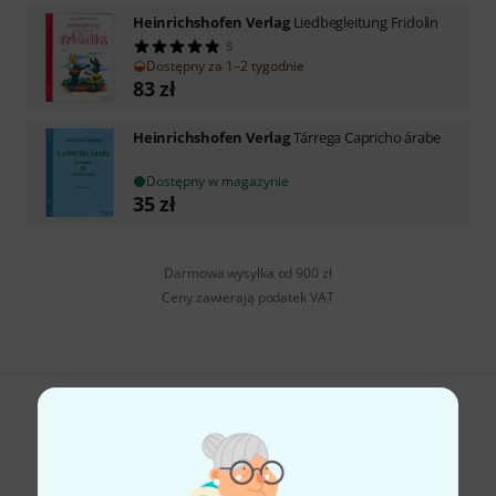
Heinrichshofen Verlag
Liedbegleitung Fridolin
5
Dostępny za 1–2 tygodnie
83
zł
Heinrichshofen Verlag
Tárrega Capricho árabe
Dostępny w magazynie
35
zł
Darmowa wysyłka od 900 zł
Ceny zawierają podatek VAT
Czy podoba Ci się to co widzisz?
Udostępnij
Pomoc i opinie