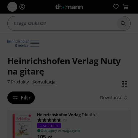
Rozpoc
Heinrichshofen Verlag Nuty
na gitarę
Konsultacja
7
Produkty
·
Filtr
Dowolność
Heinrichshofen Verlag
Fridolin 1
73
BESTSELLERY
Dostępny w magazynie
105
zł