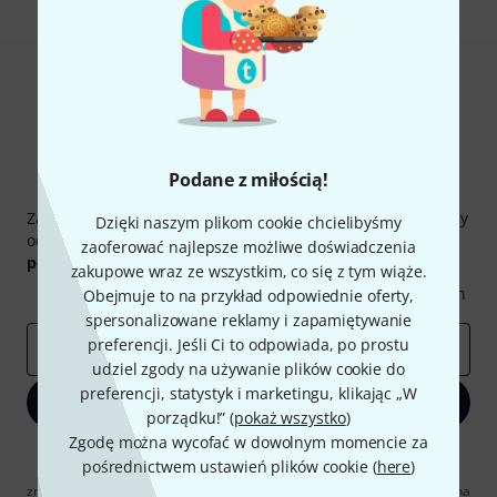
Podane z miłością!
Thomann Newsletter
Zapisz się do Thomann Newsletter w języku polskim, a przy
Dzięki naszym plikom cookie chcielibyśmy
odrobinie szczęścia możesz wygrać jeden z
50 bonów
zaoferować najlepsze możliwe doświadczenia
podarunkowych
warty
50 €
!
zakupowe wraz ze wszystkim, co się z tym wiąże.
Inspirujące treści
Oferty
Spostrzeżenia Thomann
Obejmuje to na przykład odpowiednie oferty,
spersonalizowane reklamy i zapamiętywanie
preferencji. Jeśli Ci to odpowiada, po prostu
E-mail
*
udziel zgody na używanie plików cookie do
preferencji, statystyk i marketingu, klikając „W
Zapisz się teraz
porządku!” (
pokaż wszystko
)
Zgodę można wycofać w dowolnym momencie za
Klikając na „Zapisz się teraz”, wyrażasz zgodę na otrzymywanie
pośrednictwem ustawień plików cookie (
here
)
materialów reklamowych przesyłanych drogą elektroniczną. Możesz
zrezygnować z subskrypcji w dowolnym momencie. Więcej informacji na