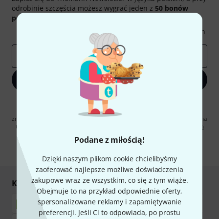
odrobinie szczęścia możesz wygrać jeden z
50 bonów
podarunkowych
warty
50 €
!
Inspirujące treści
Oferty
Spostrzeżenia Thomann
E-mail
*
Zapisz się teraz
Klikając na „Zapisz się teraz”, wyrażasz zgodę na otrzymywanie
materialów reklamowych przesyłanych drogą elektroniczną. Możesz
zrezygnować z subskrypcji w dowolnym momencie. Więcej informacji na
temat newslettera można znaleźć w naszych
wytycznych dotyczących
ochrony danych ososbowych
.
Podane z miłością!
* Wymagany
Dzięki naszym plikom cookie chcielibyśmy
zaoferować najlepsze możliwe doświadczenia
zakupowe wraz ze wszystkim, co się z tym wiąże.
Kupuj i płać bezpiecznie
Obejmuje to na przykład odpowiednie oferty,
spersonalizowane reklamy i zapamiętywanie
preferencji. Jeśli Ci to odpowiada, po prostu