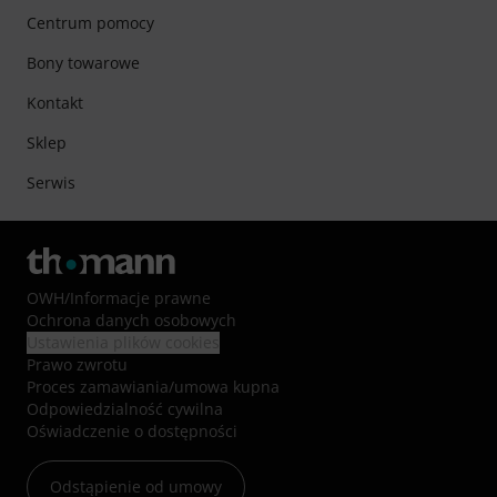
Centrum pomocy
Bony towarowe
Kontakt
Sklep
Serwis
OWH
/
Informacje prawne
Ochrona danych osobowych
Ustawienia plików cookies
Prawo zwrotu
Proces zamawiania/umowa kupna
Odpowiedzialność cywilna
Oświadczenie o dostępności
Odstąpienie od umowy