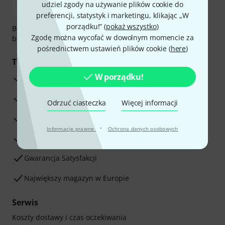
udziel zgody na używanie plików cookie do
preferencji, statystyk i marketingu, klikając „W
porządku!” (
pokaż wszystko
)
Bezpieczna płatność przez Za pobraniem, Przelew
Zgodę można wycofać w dowolnym momencie za
bankowy, PayPal, Blik lub Karta kredytowa.
pośrednictwem ustawień plików cookie (
here
)
Twoje korzyści
W porządku!
3-letnia Gwarancja Thomann
30-dniowa gwarancja zwrotu pieniędzy
Odrzuć ciasteczka
Więcej informacji
Serwis Naprawczy
·
Informacje prawne
Ochrona danych osobowych
Porada naszych ekspertów
Gwarancja Satysfakcji
Największy magazyn w Europie
Serwis
Koszty dostawy i czas oczekiwania