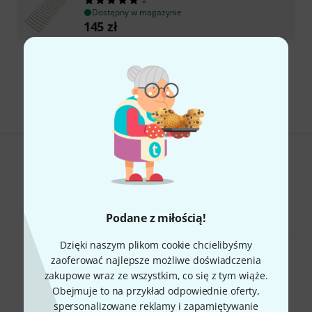
Dostępny w magazynie
145
zł
Darmowa wysyłka od 900 zł
Ceny zawierają podatek VAT
Czy podoba Ci się to co widzisz?
Udostępnij
Pomoc i opinie
Podane z miłością!
Dzięki naszym plikom cookie chcielibyśmy
zaoferować najlepsze możliwe doświadczenia
zakupowe wraz ze wszystkim, co się z tym wiąże.
Obejmuje to na przykład odpowiednie oferty,
spersonalizowane reklamy i zapamiętywanie