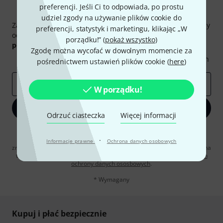
preferencji. Jeśli Ci to odpowiada, po prostu
Thomann Newsletter
udziel zgody na używanie plików cookie do
Zapisz się do Thomann Newsletter w języku polskim, a przy
preferencji, statystyk i marketingu, klikając „W
odrobinie szczęścia możesz wygrać jeden z
50 bonów
porządku!” (
pokaż wszystko
)
podarunkowych
warty
50 €
!
Zgodę można wycofać w dowolnym momencie za
Inspirujące treści
Oferty
Spostrzeżenia Thomann
pośrednictwem ustawień plików cookie (
here
)
E-mail
*
W porządku!
Zapisz się teraz
Odrzuć ciasteczka
Więcej informacji
Klikając na „Zapisz się teraz”, wyrażasz zgodę na otrzymywanie
materialów reklamowych przesyłanych drogą elektroniczną. Możesz
·
Informacje prawne
Ochrona danych osobowych
zrezygnować z subskrypcji w dowolnym momencie. Więcej informacji na
temat newslettera można znaleźć w naszych
wytycznych dotyczących
ochrony danych ososbowych
.
* Wymagany
Kupuj i płać bezpiecznie