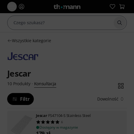
Rozpoc
Wszystkie kategorie
Jescar
Konsultacja
10
Produkty
·
Filtr
Dowolność
Jescar
FS47104-S Stainless Steel
6
Dostępny w magazynie
179
zł