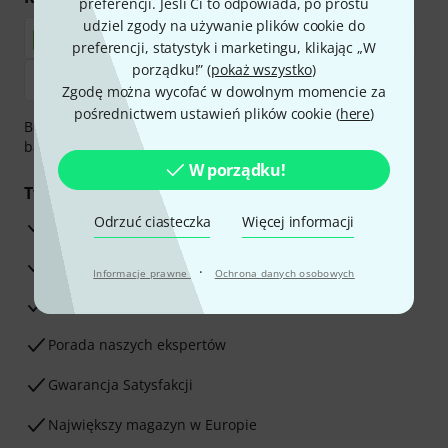
preferencji. Jeśli Ci to odpowiada, po prostu
udziel zgody na używanie plików cookie do
preferencji, statystyk i marketingu, klikając „W
porządku!” (
pokaż wszystko
)
Zgodę można wycofać w dowolnym momencie za
pośrednictwem ustawień plików cookie (
here
)
Bezpieczna płatność przez Za pobraniem, Przelew
bankowy, PayPal, Blik lub Karta kredytowa.
W porządku!
Twoje korzyści
Odrzuć ciasteczka
Więcej informacji
3-letnia Gwarancja Thomann
30-dniowa gwarancja zwrotu pieniędzy
·
Informacje prawne
Ochrona danych osobowych
Serwis Naprawczy
Porada naszych ekspertów
Gwarancja Satysfakcji
Największy magazyn w Europie