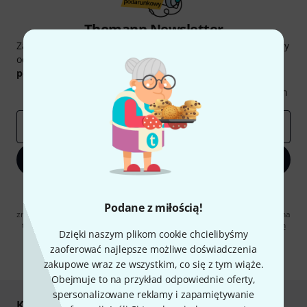
Thomann Newsletter
Zapisz się do Thomann Newsletter w języku polskim, a przy
odrobinie szczęścia możesz wygrać jeden z
50 bonów
podarunkowych
warty
50 €
!
Inspirujące treści
Oferty
Spostrzeżenia Thomann
E-mail
*
Zapisz się teraz
Klikając na „Zapisz się teraz”, wyrażasz zgodę na otrzymywanie
materialów reklamowych przesyłanych drogą elektroniczną. Możesz
Podane z miłością!
zrezygnować z subskrypcji w dowolnym momencie. Więcej informacji na
temat newslettera można znaleźć w naszych
wytycznych dotyczących
Dzięki naszym plikom cookie chcielibyśmy
ochrony danych ososbowych
.
zaoferować najlepsze możliwe doświadczenia
* Wymagany
zakupowe wraz ze wszystkim, co się z tym wiąże.
Obejmuje to na przykład odpowiednie oferty,
spersonalizowane reklamy i zapamiętywanie
Kupuj i płać bezpiecznie