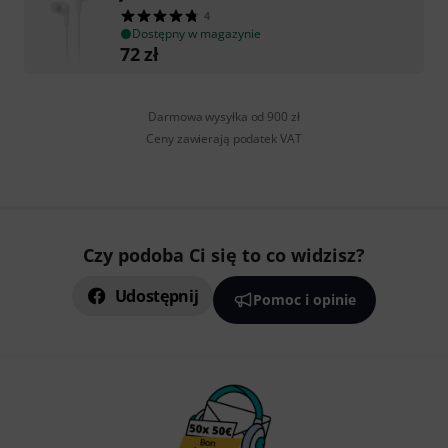
4
Dostępny w magazynie
72
zł
Darmowa wysyłka od 900 zł
Ceny zawierają podatek VAT
Czy podoba Ci się to co widzisz?
Udostępnij
Pomoc i opinie