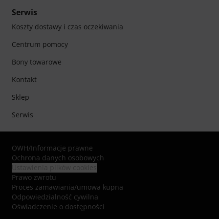
Serwis
Koszty dostawy i czas oczekiwania
Centrum pomocy
Bony towarowe
Kontakt
Sklep
Serwis
OWH
/
Informacje prawne
Ochrona danych osobowych
Ustawienia plików cookies
Prawo zwrotu
Proces zamawiania/umowa kupna
Odpowiedzialność cywilna
Oświadczenie o dostępności