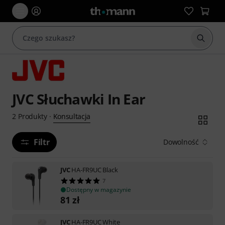
Rozpoc
JVC Słuchawki In Ear
Konsultacja
2
Produkty
·
Filtr
Dowolność
JVC
HA-FR9UC Black
7
Dostępny w magazynie
81
zł
JVC
HA-FR9UC White