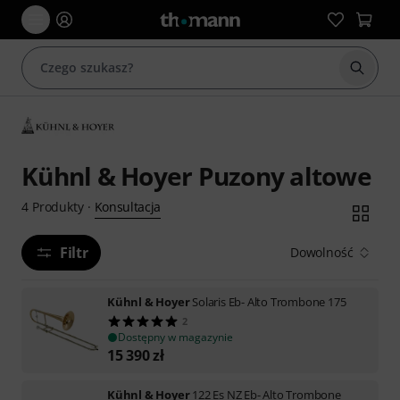
Rozpoc
Kühnl & Hoyer Puzony altowe
Konsultacja
4
Produkty
·
Filtr
Dowolność
Kühnl & Hoyer
Solaris Eb- Alto Trombone 175
2
Dostępny w magazynie
15 390
zł
Kühnl & Hoyer
122 Es NZ Eb- Alto Trombone