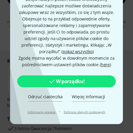
zaoferować najlepsze możliwe doświadczenia
Klikając na „Zapisz się teraz”, wyrażasz zgodę na otrzymywanie
zakupowe wraz ze wszystkim, co się z tym wiąże.
materialów reklamowych przesyłanych drogą elektroniczną. Możesz
Obejmuje to na przykład odpowiednie oferty,
zrezygnować z subskrypcji w dowolnym momencie. Więcej informacji na
spersonalizowane reklamy i zapamiętywanie
temat newslettera można znaleźć w naszych
wytycznych dotyczących
ochrony danych ososbowych
.
preferencji. Jeśli Ci to odpowiada, po prostu
udziel zgody na używanie plików cookie do
* Wymagany
preferencji, statystyk i marketingu, klikając „W
porządku!” (
pokaż wszystko
)
Zgodę można wycofać w dowolnym momencie za
Kupuj i płać bezpiecznie
pośrednictwem ustawień plików cookie (
here
)
W porządku!
Odrzuć ciasteczka
Więcej informacji
Bezpieczna płatność przez Za pobraniem, Przelew
bankowy, PayPal, Blik lub Karta kredytowa.
·
Informacje prawne
Ochrona danych osobowych
Twoje korzyści
3-letnia Gwarancja Thomann