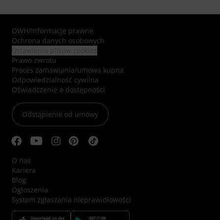
OWH
/
Informacje prawne
Ochrona danych osobowych
Ustawienia plików cookies
Prawo zwrotu
Proces zamawiania/umowa kupna
Odpowiedzialność cywilna
Oświadczenie o dostępności
Odstąpienie od umowy
O nas
Kariera
Blog
Ogłoszenia
System zgłaszania nieprawidłowości