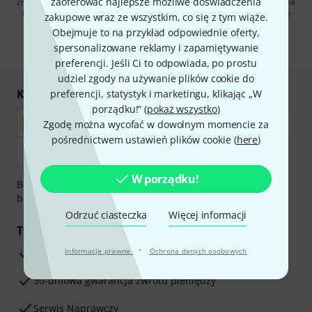
zaoferować najlepsze możliwe doświadczenia
zrezygnować z subskrypcji w dowolnym momencie. Więcej informacji na
temat newslettera można znaleźć w naszych
wytycznych dotyczących
zakupowe wraz ze wszystkim, co się z tym wiąże.
ochrony danych ososbowych
.
Obejmuje to na przykład odpowiednie oferty,
* Wymagany
spersonalizowane reklamy i zapamiętywanie
preferencji. Jeśli Ci to odpowiada, po prostu
udziel zgody na używanie plików cookie do
Kupuj i płać bezpiecznie
preferencji, statystyk i marketingu, klikając „W
porządku!” (
pokaż wszystko
)
Zgodę można wycofać w dowolnym momencie za
pośrednictwem ustawień plików cookie (
here
)
W porządku!
Bezpieczna płatność przez Za pobraniem, Przelew
bankowy, PayPal, Blik lub Karta kredytowa.
Odrzuć ciasteczka
Więcej informacji
Twoje korzyści
·
3-letnia Gwarancja Thomann
Informacje prawne
Ochrona danych osobowych
30-dniowa gwarancja zwrotu pieniędzy
Serwis Naprawczy