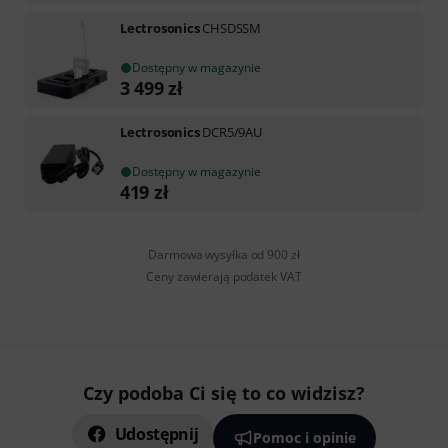
Lectrosonics
CHSDSSM
Dostępny w magazynie
3 499
zł
Lectrosonics
DCR5/9AU
Dostępny w magazynie
419
zł
Darmowa wysyłka od 900 zł
Ceny zawierają podatek VAT
Czy podoba Ci się to co widzisz?
Udostępnij
Pomoc i opinie