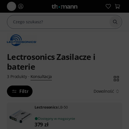
Rozpoc
Lectrosonics Zasilacze i
baterie
Konsultacja
3
Produkty
·
Filtr
Dowolność
Lectrosonics
LB-50
Dostępny w magazynie
379
zł