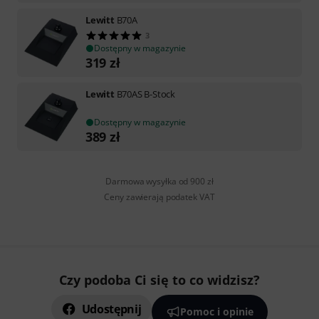
Lewitt
B70A
3
Dostępny w magazynie
319
zł
Lewitt
B70AS B-Stock
Dostępny w magazynie
389
zł
Darmowa wysyłka od 900 zł
Ceny zawierają podatek VAT
Czy podoba Ci się to co widzisz?
Udostępnij
Pomoc i opinie