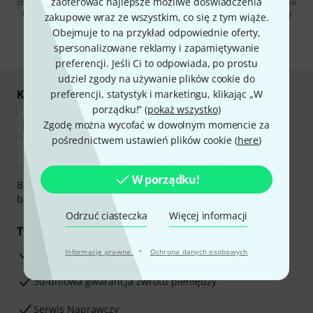
zaoferować najlepsze możliwe doświadczenia
zrezygnować z subskrypcji w dowolnym momencie. Więcej informacji na
temat newslettera można znaleźć w naszych
wytycznych dotyczących
zakupowe wraz ze wszystkim, co się z tym wiąże.
ochrony danych ososbowych
.
Obejmuje to na przykład odpowiednie oferty,
* Wymagany
spersonalizowane reklamy i zapamiętywanie
preferencji. Jeśli Ci to odpowiada, po prostu
udziel zgody na używanie plików cookie do
Kupuj i płać bezpiecznie
preferencji, statystyk i marketingu, klikając „W
porządku!” (
pokaż wszystko
)
Zgodę można wycofać w dowolnym momencie za
pośrednictwem ustawień plików cookie (
here
)
W porządku!
Bezpieczna płatność przez Za pobraniem, Przelew
bankowy, PayPal, Blik lub Karta kredytowa.
Odrzuć ciasteczka
Więcej informacji
Twoje korzyści
·
3-letnia Gwarancja Thomann
Informacje prawne
Ochrona danych osobowych
30-dniowa gwarancja zwrotu pieniędzy
Serwis Naprawczy