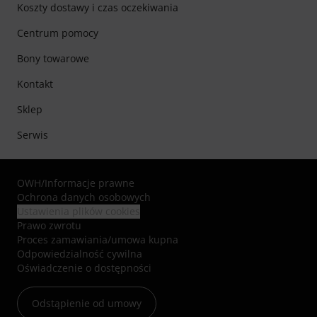
Koszty dostawy i czas oczekiwania
Centrum pomocy
Bony towarowe
Kontakt
Sklep
Serwis
OWH
/
Informacje prawne
Ochrona danych osobowych
Ustawienia plików cookies
Prawo zwrotu
Proces zamawiania/umowa kupna
Odpowiedzialność cywilna
Oświadczenie o dostępności
Odstąpienie od umowy