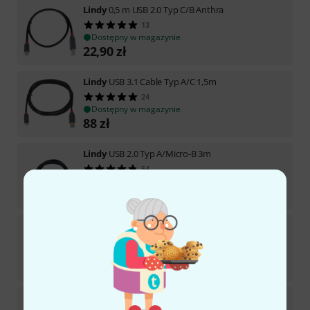
Lindy
0,5 m USB 2.0 Typ C/B Anthra
13
Dostępny w magazynie
22,90
zł
Lindy
USB 3.1 Cable Typ A/C 1,5m
24
Dostępny w magazynie
88
zł
Lindy
USB 2.0 Typ A/Micro-B 3m
54
Dostępny w magazynie
16,70
zł
Lindy
USb 2.0 Cable Typ A/Mini-B 3m
91
Dostępny w magazynie
20,90
zł
Lindy
USB 2.0 Cable Typ A/Mini-B 2M