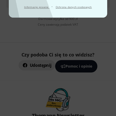
9,30
zł
·
Informacje prawne
Ochrona danych osobowych
Darmowa wysyłka od 900 zł
Ceny zawierają podatek VAT
Czy podoba Ci się to co widzisz?
Udostępnij
Pomoc i opinie
Thomann Newsletter