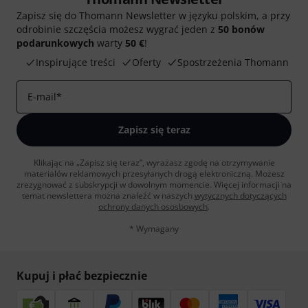
Zapisz się do Thomann Newsletter w języku polskim, a przy
odrobinie szczęścia możesz wygrać jeden z
50 bonów
podarunkowych
warty
50 €
!
Inspirujące treści
Oferty
Spostrzeżenia Thomann
E-mail
*
Zapisz się teraz
Klikając na „Zapisz się teraz”, wyrażasz zgodę na otrzymywanie
materialów reklamowych przesyłanych drogą elektroniczną. Możesz
zrezygnować z subskrypcji w dowolnym momencie. Więcej informacji na
temat newslettera można znaleźć w naszych
wytycznych dotyczących
ochrony danych ososbowych
.
* Wymagany
Kupuj i płać bezpiecznie