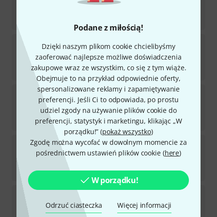
112
Dostępny w magazynie
20,90
zł
Podane z miłością!
Lindy
USB 3.0 Cable Typ A/B active
Dzięki naszym plikom cookie chcielibyśmy
4
zaoferować najlepsze możliwe doświadczenia
Dostępny w magazynie
zakupowe wraz ze wszystkim, co się z tym wiąże.
175
zł
Obejmuje to na przykład odpowiednie oferty,
spersonalizowane reklamy i zapamiętywanie
Lindy
USB 3.1 Cable Typ C/C 1m
preferencji. Jeśli Ci to odpowiada, po prostu
21
udziel zgody na używanie plików cookie do
Dostępny w magazynie
59
zł
preferencji, statystyk i marketingu, klikając „W
porządku!” (
pokaż wszystko
)
Zgodę można wycofać w dowolnym momencie za
Lindy
USB 3.1 Typ C Adapterkabel
pośrednictwem ustawień plików cookie (
here
)
27
Dostępny w magazynie
27
zł
W porządku!
Lindy
USB 2.0 Typ A/Micro-B 0,5m
27
Odrzuć ciasteczka
Więcej informacji
Dostępny w magazynie