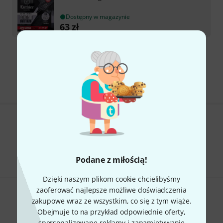
Dostępny w magazynie
63
zł
Darmowa wysyłka od 900 zł
Ceny zawierają podatek VAT
Czy podoba Ci się to co widzisz?
Udostępnij
Pomoc i opinie
Podane z miłością!
Dzięki naszym plikom cookie chcielibyśmy
zaoferować najlepsze możliwe doświadczenia
zakupowe wraz ze wszystkim, co się z tym wiąże.
Obejmuje to na przykład odpowiednie oferty,
spersonalizowane reklamy i zapamiętywanie