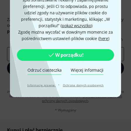
preferencji. Jeśli Ci to odpowiada, po prostu
Thomann Newsletter
udziel zgody na używanie plików cookie do
preferencji, statystyk i marketingu, klikając „W
Zapisz się do Thomann Newsletter w języku polskim, a przy
odrobinie szczęścia możesz wygrać jeden z
50 bonów
porządku!” (
pokaż wszystko
)
podarunkowych
warty
50 €
!
Zgodę można wycofać w dowolnym momencie za
pośrednictwem ustawień plików cookie (
here
)
Inspirujące treści
Oferty
Spostrzeżenia Thomann
E-mail
*
W porządku!
Zapisz się teraz
Odrzuć ciasteczka
Więcej informacji
Klikając na „Zapisz się teraz”, wyrażasz zgodę na otrzymywanie
·
Informacje prawne
Ochrona danych osobowych
materialów reklamowych przesyłanych drogą elektroniczną. Możesz
zrezygnować z subskrypcji w dowolnym momencie. Więcej informacji na
temat newslettera można znaleźć w naszych
wytycznych dotyczących
ochrony danych ososbowych
.
* Wymagany
Kupuj i płać bezpiecznie