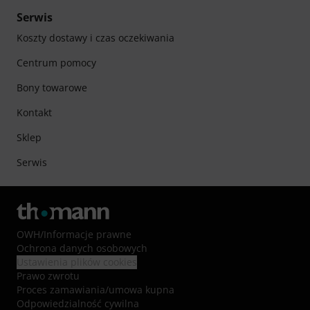
Serwis
Koszty dostawy i czas oczekiwania
Centrum pomocy
Bony towarowe
Kontakt
Sklep
Serwis
OWH
/
Informacje prawne
Ochrona danych osobowych
Ustawienia plików cookies
Prawo zwrotu
Proces zamawiania/umowa kupna
Odpowiedzialność cywilna