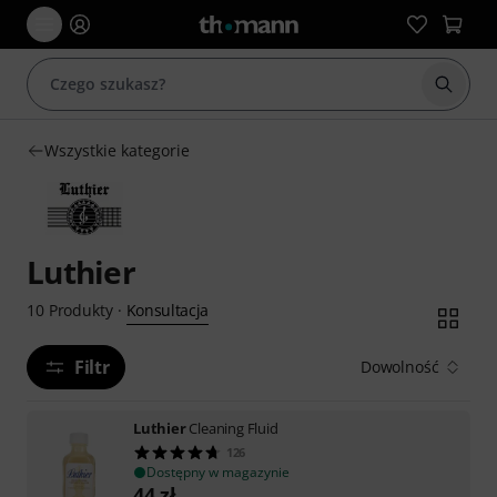
Rozpoc
Wszystkie kategorie
Luthier
Konsultacja
10
Produkty
·
Filtr
Dowolność
Luthier
Cleaning Fluid
126
Dostępny w magazynie
44
zł