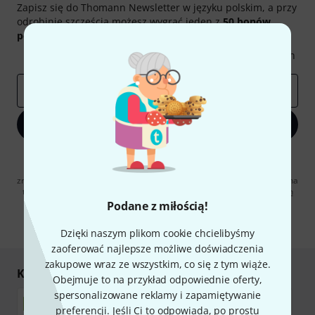
Zapisz się do Thomann Newsletter w języku polskim, a przy
odrobinie szczęścia możesz wygrać jeden z
50 bonów
podarunkowych
warty
50 €
!
Inspirujące treści
Oferty
Spostrzeżenia Thomann
E-mail
*
Zapisz się teraz
Klikając na „Zapisz się teraz”, wyrażasz zgodę na otrzymywanie
materialów reklamowych przesyłanych drogą elektroniczną. Możesz
zrezygnować z subskrypcji w dowolnym momencie. Więcej informacji na
temat newslettera można znaleźć w naszych
wytycznych dotyczących
ochrony danych ososbowych
.
Podane z miłością!
* Wymagany
Dzięki naszym plikom cookie chcielibyśmy
zaoferować najlepsze możliwe doświadczenia
zakupowe wraz ze wszystkim, co się z tym wiąże.
Kupuj i płać bezpiecznie
Obejmuje to na przykład odpowiednie oferty,
spersonalizowane reklamy i zapamiętywanie
preferencji. Jeśli Ci to odpowiada, po prostu