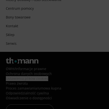
Centrum pomocy
Bony towarowe
Kontakt
Sklep
Serwis
OWH
/
Informacje prawne
Ochrona danych osobowych
Ustawienia plików cookies
Prawo zwrotu
Proces zamawiania/umowa kupna
Odpowiedzialność cywilna
Oświadczenie o dostępności