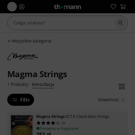
Rozpoc
Wszystkie kategorie
Magma Strings
Konsultacja
1
Produkty
·
Filtr
Dowolność
Magma Strings
GCT-E Classic Bass Strings
28
Dostępny w magazynie
252
zł