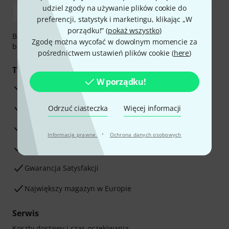
udziel zgody na używanie plików cookie do
preferencji, statystyk i marketingu, klikając „W
porządku!” (
pokaż wszystko
)
Bezpieczna płatność przez Za pobraniem, Przelew
Zgodę można wycofać w dowolnym momencie za
bankowy, PayPal, Blik lub Karta kredytowa.
pośrednictwem ustawień plików cookie (
here
)
Twoje korzyści
W porządku!
3-letnia Gwarancja Thomann
30-dniowa gwarancja zwrotu pieniędzy
Odrzuć ciasteczka
Więcej informacji
Serwis Naprawczy
·
Informacje prawne
Ochrona danych osobowych
Porada naszych ekspertów
Gwarancja Satysfakcji
Największy magazyn w Europie
Serwis
Koszty dostawy i czas oczekiwania