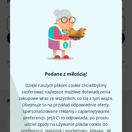
podarunkowych
warty
50 €
!
Inspirujące treści
Oferty
Spostrzeżenia Thomann
E-mail
*
Zapisz się teraz
Klikając na „Zapisz się teraz”, wyrażasz zgodę na otrzymywanie
materialów reklamowych przesyłanych drogą elektroniczną. Możesz
zrezygnować z subskrypcji w dowolnym momencie. Więcej informacji na
temat newslettera można znaleźć w naszych
wytycznych dotyczących
ochrony danych ososbowych
.
Podane z miłością!
* Wymagany
Dzięki naszym plikom cookie chcielibyśmy
zaoferować najlepsze możliwe doświadczenia
zakupowe wraz ze wszystkim, co się z tym wiąże.
Kupuj i płać bezpiecznie
Obejmuje to na przykład odpowiednie oferty,
spersonalizowane reklamy i zapamiętywanie
preferencji. Jeśli Ci to odpowiada, po prostu
udziel zgody na używanie plików cookie do
preferencji, statystyk i marketingu, klikając „W