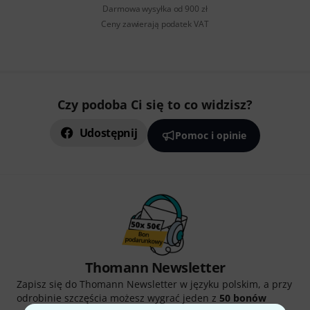
Darmowa wysyłka od 900 zł
Ceny zawierają podatek VAT
Czy podoba Ci się to co widzisz?
Udostępnij
Pomoc i opinie
Thomann Newsletter
Zapisz się do Thomann Newsletter w języku polskim, a przy
odrobinie szczęścia możesz wygrać jeden z
50 bonów