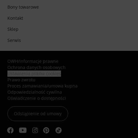
Bony towarowe
Kontakt
Sklep
Serwis
OWH
/
Informacje prawne
Ochrona danych osobowych
Ustawienia plików cookies
Prawo zwrotu
Proces zamawiania/umowa kupna
Odpowiedzialność cywilna
Oświadczenie o dostępności
Odstąpienie od umowy