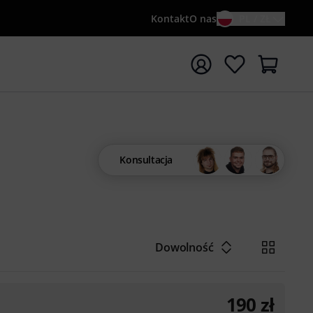
Kontakt
O nas
PL / ZŁ
ocznij wyszukiwanie od słowa kluczowego {searchTerm}
Konsultacja
Dowolność
190
zł