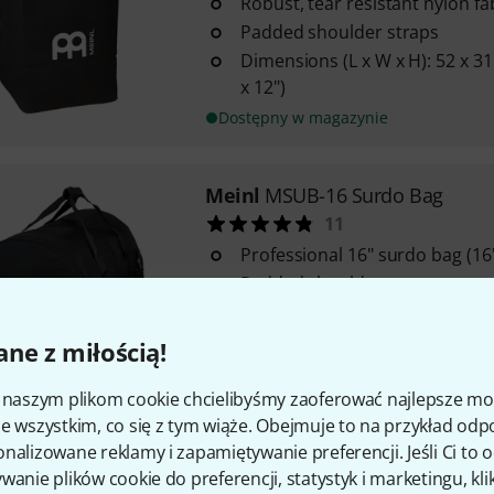
Robust, tear resistant nylon fa
Padded shoulder straps
Dimensions (L x W x H): 52 x 31
x 12")
Dostępny w magazynie
Meinl
MSUB-16 Surdo Bag
11
Professional 16" surdo bag (16"
Padded shoulder strap
Outer pocket
ne z miłością!
Dostępny w magazynie
i naszym plikom cookie chcielibyśmy zaoferować najlepsze m
e wszystkim, co się z tym wiąże. Obejmuje to na przykład odp
Meinl
MCOB 11 3/4Conga Gig B
nalizowane reklamy i zapamiętywanie preferencji. Jeśli Ci to
46
wanie plików cookie do preferencji, statystyk i marketingu, kli
Size: 11 3/4"