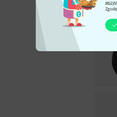
wszys
Zgodę