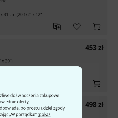
bric
 x 31 cm (20 1/2" x 12"
453
zł
 x 20")
ożliwe doświadczenia zakupowe
owiednie oferty,
498
zł
ag
 odpowiada, po prostu udziel zgody
kając „W porządku!” (
pokaż