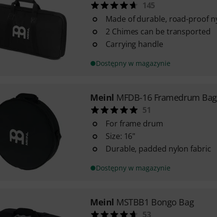
145
Made of durable, road-proof n
2 Chimes can be transported
Carrying handle
Dostępny w magazynie
Meinl
MFDB-16 Framedrum Bag
51
For frame drum
Size: 16"
Durable, padded nylon fabric
Dostępny w magazynie
Meinl
MSTBB1 Bongo Bag
53