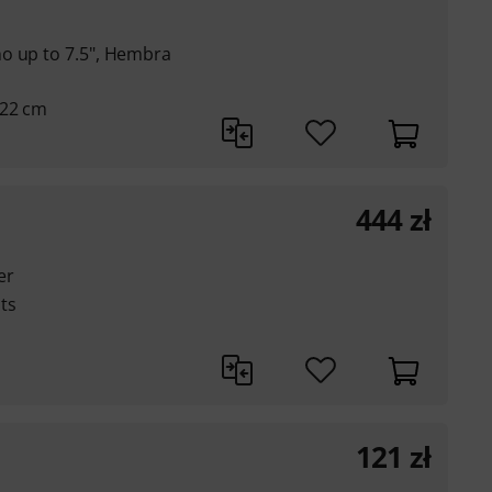
o up to 7.5", Hembra
 22 cm
444
zł
er
ts
121
zł