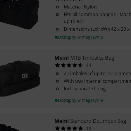
Material: Nylon
Fits all common bongos - Mach
up to 8.5"
Dimensions (LxHxW): 42 x 20 x
Dostępny w magazynie
Meinl
MTB Timbales Bag
44
2 Timbales of up to 15" diamet
With two internal compartmen
Incl. separate lining
Dostępny w magazynie
Meinl
Standard Doumbek Bag
10