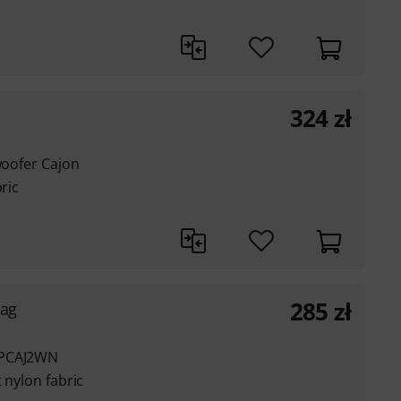
324
zł
woofer Cajon
ric
285
zł
Bag
OPCAJ2WN
 nylon fabric