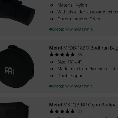
Material: Nylon
With shoulder strap and exter
Outer diameter: 28 cm
Dostępny w magazynie
Meinl
MFDB-18BO Bodhran Bag
35
Size: 18" x 4"
Made of extremely tear-resista
Double zipper
Dostępny w magazynie
Meinl
MSTCJB-BP Cajon Backpa
47