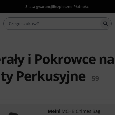
3 lata gwarancji
Bezpieczne Płatności
Rozp
rały i Pokrowce na
ty Perkusyjne
59
Meinl
MCHB Chimes Bag