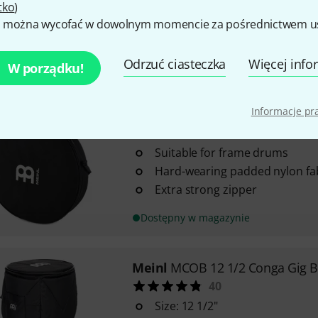
tko
)
With reinforced lid
 można wycofać w dowolnym momencie za pośrednictwem ust
Bottom with protective rubber
Odrzuć ciasteczka
Więcej info
Dostępny w magazynie
W porządku!
Informacje p
Meinl
MFDB-20 Framedrum Bag
38
Suitable for frame drums
Hard-wearing padded nylon fa
Extra strong zipper
Dostępny w magazynie
Meinl
MCOB 12 1/2 Conga Gig 
40
Size: 12 1/2"