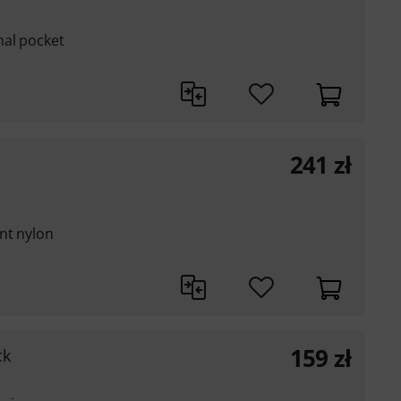
nal pocket
241
zł
nt nylon
159
zł
ck