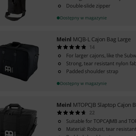
Double-slide zipper
Dostępny w magazynie
Meinl
MCJB-L Cajon Bag Large
14
For larger cajons, like the Sub
Strong, tear resistant nylon fab
Padded shoulder strap
Dostępny w magazynie
Meinl
MTOPCJB Slaptop Cajon 
22
Suitable for TOPCAJMB and T
Material: Robust, tear resistant