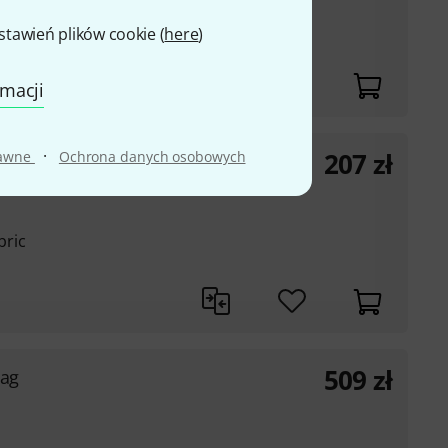
awień plików cookie (
here
)
 layer
rmacji
·
207
zł
rawne
Ochrona danych osobowych
bric
509
zł
Bag