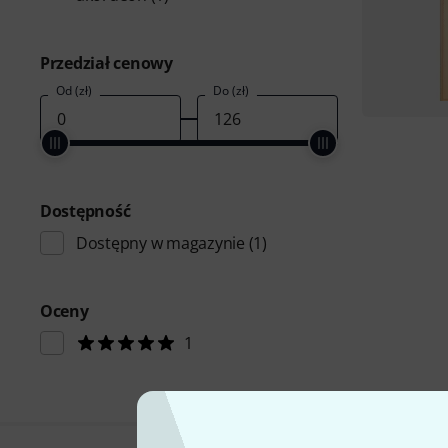
Przedział cenowy
Od (zł)
Do (zł)
Dostępność
Dostępny w magazynie
(1)
Oceny
1