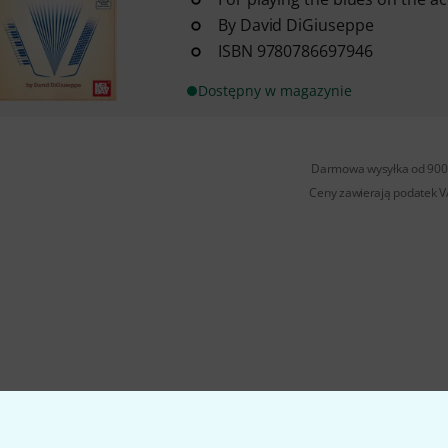
By David DiGiuseppe
ISBN 9780786697946
Dostępny w magazynie
Darmowa wysyłka od 900 
Ceny zawierają podatek 