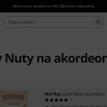
Darmowa wysyłka od 900 zł
Serwis Naprawczy
Rozp
y Nuty na akordeo
Mel Bay
Learn Blues Accordion
1
For playing the blues on the a