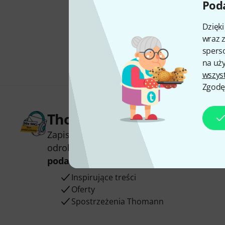
Poda
Dzięk
wraz z
sperso
na uży
wszys
Zgodę
Thomann Newsletter
Zapisz się do Thomann Newsletter w język
odrobinie szczęścia możesz wygrać jeden
podarunkowych
warty
50 €
!
Inspirujące treści
Oferty
Spostrzeżenia Thomann