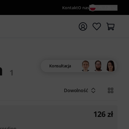
Kontakt
O nas
PL / ZŁ
ocznij wyszukiwanie od słowa kluczowego {searchTerm}
n
Konsultacja
1
Dowolność
126
zł
ccordion