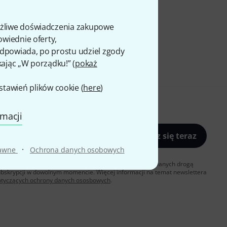
ożliwe doświadczenia zakupowe
owiednie oferty,
 odpowiada, po prostu udziel zgody
kając „W porządku!” (
pokaż
awień plików cookie (
here
)
rmacji
Zapisz się teraz
·
rawne
Ochrona danych osobowych
sz zgodę na otrzymywanie materialów reklamowych przesyłanych drogą
ubskrypcji w dowolnym momencie. Więcej informacji na temat newslettera
otyczących ochrony danych ososbowych
.