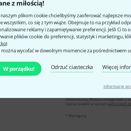
ne z miłością!
Czy podoba Ci się to co widzisz?
i naszym plikom cookie chcielibyśmy zaoferować najlepsze m
e wszystkim, co się z tym wiąże. Obejmuje to na przykład odp
Udostępnij
Pomoc i opinie
nalizowane reklamy i zapamiętywanie preferencji. Jeśli Ci to
wanie plików cookie do preferencji, statystyk i marketingu, kli
tko
)
 można wycofać w dowolnym momencie za pośrednictwem ust
Odrzuć ciasteczka
Więcej info
W porządku!
u polskim, a przy
E-mail
*
 z
50 bonów
Informacje p
Klikając na „Zapisz się teraz”, wyraża
elektroniczną. Możesz zrezygnować z s
można znaleźć w naszych
wytycznych d
* Wymagany