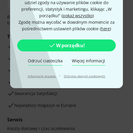
udziel zgody na używanie plików cookie do
preferencji, statystyk i marketingu, klikając „W
porządku!” (
pokaż wszystko
)
Bezpieczna płatność przez Za pobraniem, Przelew
Zgodę można wycofać w dowolnym momencie za
bankowy, PayPal, Blik lub Karta kredytowa.
pośrednictwem ustawień plików cookie (
here
)
Twoje korzyści
W porządku!
3-letnia Gwarancja Thomann
30-dniowa gwarancja zwrotu pieniędzy
Odrzuć ciasteczka
Więcej informacji
Serwis Naprawczy
·
Informacje prawne
Ochrona danych osobowych
Porada naszych ekspertów
Gwarancja Satysfakcji
Największy magazyn w Europie
Serwis
Koszty dostawy i czas oczekiwania