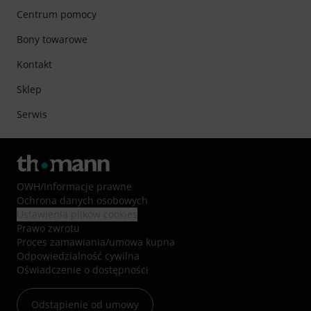
Centrum pomocy
Bony towarowe
Kontakt
Sklep
Serwis
OWH
/
Informacje prawne
Ochrona danych osobowych
Ustawienia plików cookies
Prawo zwrotu
Proces zamawiania/umowa kupna
Odpowiedzialność cywilna
Oświadczenie o dostępności
Odstąpienie od umowy