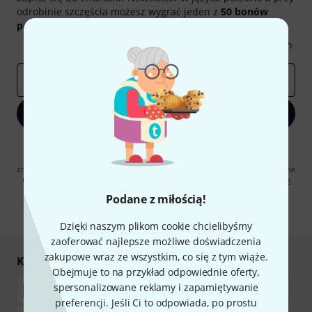
odrobinie szczęścia możesz wygrać jeden z
50 bonów
podarunkowych
warty
50 €
!
Inspirujące treści
Oferty
Spostrzeżenia Thomann
E-mail
*
Zapisz się teraz
Klikając na „Zapisz się teraz”, wyrażasz zgodę na otrzymywanie
materialów reklamowych przesyłanych drogą elektroniczną. Możesz
zrezygnować z subskrypcji w dowolnym momencie. Więcej informacji na
temat newslettera można znaleźć w naszych
wytycznych dotyczących
ochrony danych ososbowych
.
Podane z miłością!
* Wymagany
Dzięki naszym plikom cookie chcielibyśmy
zaoferować najlepsze możliwe doświadczenia
zakupowe wraz ze wszystkim, co się z tym wiąże.
Kupuj i płać bezpiecznie
Obejmuje to na przykład odpowiednie oferty,
spersonalizowane reklamy i zapamiętywanie
preferencji. Jeśli Ci to odpowiada, po prostu