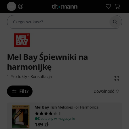
Rozpoc
Mel Bay Śpiewniki na
harmonijkę
Konsultacja
1
Produkty
·
Filtr
Dowolność
Mel Bay
Irish Melodies For Harmonica
3
Dostępny w magazynie
189
zł