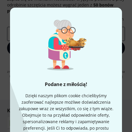
odrobinie szczęścia możesz wygrać jeden z
50 bonów
podarunkowych
warty
50 €
!
Inspirujące treści
Oferty
Spostrzeżenia Thomann
E-mail
*
Zapisz się teraz
Klikając na „Zapisz się teraz”, wyrażasz zgodę na otrzymywanie
materialów reklamowych przesyłanych drogą elektroniczną. Możesz
zrezygnować z subskrypcji w dowolnym momencie. Więcej informacji na
temat newslettera można znaleźć w naszych
wytycznych dotyczących
ochrony danych ososbowych
.
Podane z miłością!
* Wymagany
Dzięki naszym plikom cookie chcielibyśmy
zaoferować najlepsze możliwe doświadczenia
zakupowe wraz ze wszystkim, co się z tym wiąże.
Kupuj i płać bezpiecznie
Obejmuje to na przykład odpowiednie oferty,
spersonalizowane reklamy i zapamiętywanie
preferencji. Jeśli Ci to odpowiada, po prostu