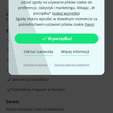
udziel zgody na używanie plików cookie do
preferencji, statystyk i marketingu, klikając „W
porządku!” (
pokaż wszystko
)
Bezpieczna płatność przez Za pobraniem, Przelew
Zgodę można wycofać w dowolnym momencie za
bankowy, PayPal, Blik lub Karta kredytowa.
pośrednictwem ustawień plików cookie (
here
)
Twoje korzyści
W porządku!
3-letnia Gwarancja Thomann
30-dniowa gwarancja zwrotu pieniędzy
Odrzuć ciasteczka
Więcej informacji
Serwis Naprawczy
·
Informacje prawne
Ochrona danych osobowych
Porada naszych ekspertów
Gwarancja Satysfakcji
Największy magazyn w Europie
Serwis
Koszty dostawy i czas oczekiwania