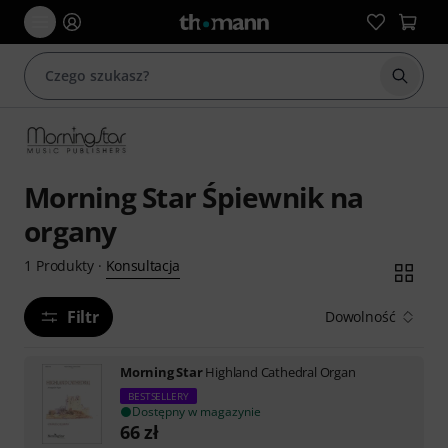
Rozpoc
Morning Star Śpiewnik na
organy
Konsultacja
1
Produkty
·
Filtr
Dowolność
Morning Star
Highland Cathedral Organ
BESTSELLERY
Dostępny w magazynie
66
zł