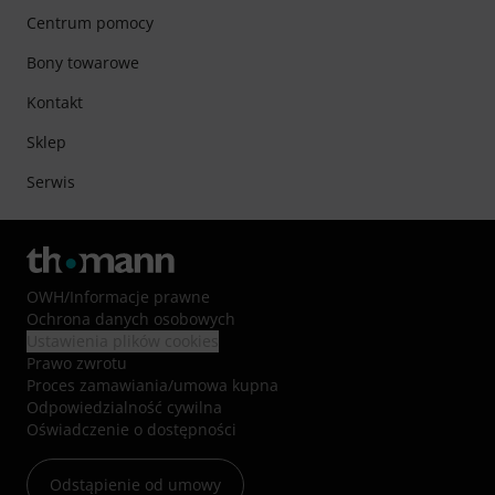
Centrum pomocy
Bony towarowe
Kontakt
Sklep
Serwis
OWH
/
Informacje prawne
Ochrona danych osobowych
Ustawienia plików cookies
Prawo zwrotu
Proces zamawiania/umowa kupna
Odpowiedzialność cywilna
Oświadczenie o dostępności
Odstąpienie od umowy