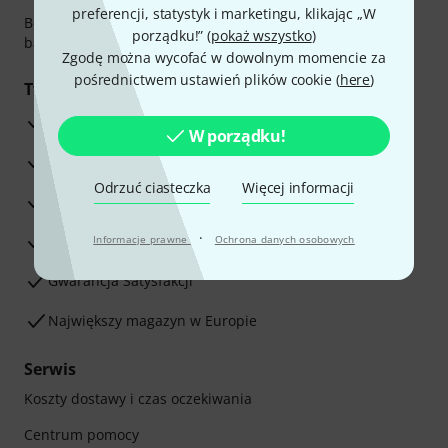
preferencji, statystyk i marketingu, klikając „W
Bezpieczna płatność przez Za pobraniem, Przelew
porządku!” (
pokaż wszystko
)
bankowy, PayPal, Blik lub Karta kredytowa.
Zgodę można wycofać w dowolnym momencie za
pośrednictwem ustawień plików cookie (
here
)
Twoje korzyści
3-letnia Gwarancja Thomann
W porządku!
30-dniowa gwarancja zwrotu pieniędzy
Odrzuć ciasteczka
Więcej informacji
Serwis Naprawczy
·
Porada naszych ekspertów
Informacje prawne
Ochrona danych osobowych
Gwarancja Satysfakcji
Największy magazyn w Europie
Serwis
Koszty dostawy i czas oczekiwania
Centrum pomocy