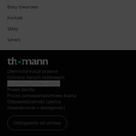
Bony towarowe
Kontakt
Sklep
Serwis
OWH
/
Informacje prawne
Ochrona danych osobowych
Ustawienia plików cookies
Prawo zwrotu
Proces zamawiania/umowa kupna
Odpowiedzialność cywilna
Oświadczenie o dostępności
Odstąpienie od umowy