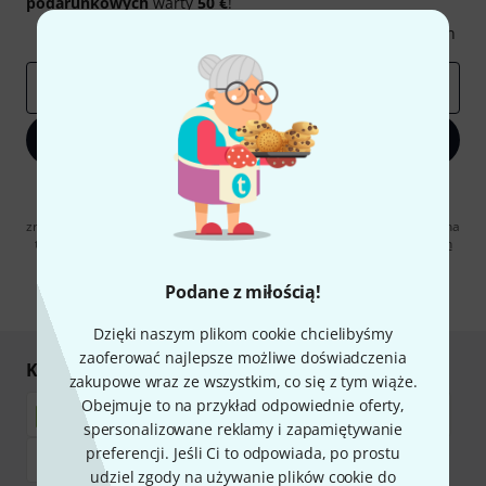
podarunkowych
warty
50 €
!
Inspirujące treści
Oferty
Spostrzeżenia Thomann
E-mail
*
Zapisz się teraz
Klikając na „Zapisz się teraz”, wyrażasz zgodę na otrzymywanie
materialów reklamowych przesyłanych drogą elektroniczną. Możesz
zrezygnować z subskrypcji w dowolnym momencie. Więcej informacji na
temat newslettera można znaleźć w naszych
wytycznych dotyczących
ochrony danych ososbowych
.
Podane z miłością!
* Wymagany
Dzięki naszym plikom cookie chcielibyśmy
zaoferować najlepsze możliwe doświadczenia
Kupuj i płać bezpiecznie
zakupowe wraz ze wszystkim, co się z tym wiąże.
Obejmuje to na przykład odpowiednie oferty,
spersonalizowane reklamy i zapamiętywanie
preferencji. Jeśli Ci to odpowiada, po prostu
udziel zgody na używanie plików cookie do